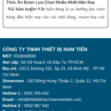
Thức Ăn Được Lựa Chọn Nhiều Nhất Hiện Nay
cầu sử dụng là vô cùng quan trọng. Dưới đây là
top 9
Nồi hâm buffet 9 lít
hiện đang là xu hướng lựa chọn
nồi hâm buffet
đáng mua nhất hiện nay.
hàng đầu hiện nay của các nhà hàng, resort hay các
quán ăn kinh doanh buffet chuyên nghiệp không chỉ
nhờ khả năng giữ nóng thức ăn hiệu quả với dung
tích vừa đủ cùng kiểu dáng sang trọng.
Tuy nhiên, giữa hàng loạt mẫu mã trên thị trường,
CÔNG TY TNHH THIẾT BỊ NAM TIẾN
MST:
0316038930
đâu là loại phù hợp nhất? Nên chọn nồi hâm buffet
Nơi cấp:
Sở Kế Hoạch Và Đầu Tư TP.HCM
dùng điện hay dùng cồn? Cùng tìm hiểu những tiêu
Địa chỉ:
12C/1 Đường 152, Ấp 23, Xã Bình Mỹ , TP Hồ
chí quan trọng giúp bạn chọn được mẫu
nồi hâm
Chí Minh
K
nóng thức ăn 9 lít
chất lượng, bền đẹp và tối ưu chi
Showroom
: 242 Đông Hưng Thuận 2, Quận 12, Hồ Chí
n
Minh
phí nhất hiện nay.
u
Hotline 1 :
0931 565 642
Email :
info@thietbikhachsannamtien.com
l
Hotline 2 :
0932 687 642
c