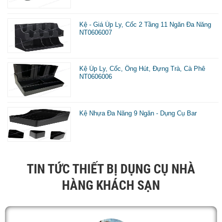
g
p
Kệ - Giá Úp Ly, Cốc 2 Tầng 11 Ngăn Đa Năng
NT0606007
h
h
đ
Kệ Úp Ly, Cốc, Ống Hút, Đựng Trà, Cà Phê
NT0606006
ư
c
Kệ Nhựa Đa Năng 9 Ngăn - Dụng Cụ Bar
v
s
d
p
TIN TỨC THIẾT BỊ DỤNG CỤ NHÀ
b
HÀNG KHÁCH SẠN
h
n