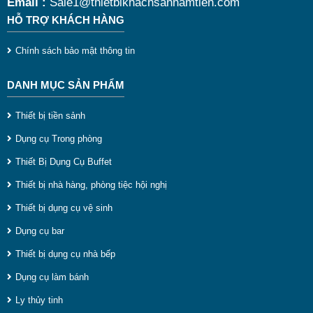
Email :
Sale1@thietbikhachsannamtien.com
t
HỖ TRỢ KHÁCH HÀNG
d
Chính sách bảo mật thông tin
DANH MỤC SẢN PHẨM
g
Thiết bị tiền sảnh
Dụng cụ Trong phòng
l
Thiết Bị Dụng Cụ Buffet
g
Thiết bị nhà hàng, phòng tiệc hội nghị
r
Thiết bị dụng cụ vệ sinh
Dụng cụ bar
ú
Thiết bị dụng cụ nhà bếp
l
Dụng cụ làm bánh
l
Ly thủy tinh
t