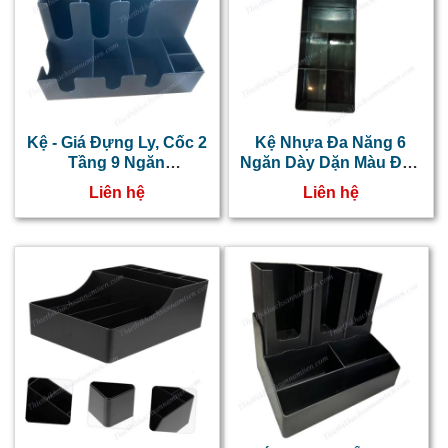
k
g
l
t
l
Kệ - Giá Đựng Ly, Cốc 2
Kệ Nhựa Đa Năng 6
Tầng 9 Ngăn
Ngăn Dày Dặn Màu Đen
c
NT0606003
NT 0606004
Liên hệ
Liên hệ
c
g
c
l
l
s
s