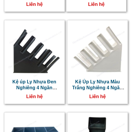
NT0606010
Nhật NT0606011
t
Liên hệ
Liên hệ
m
g
đ
q
c
p
q
b
Kệ úp Ly Nhựa Đen
Kệ Úp Ly Nhựa Màu
K
Nghiêng 4 Ngăn
Trắng Nghiêng 4 Ngăn
NT0606001
NT0606002
c
Liên hệ
Liên hệ
g
t
k