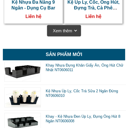
k
Kệ Nhựa Đa Năng 9
Kệ Úp Ly, Cốc, Ống Hút,
Ngăn - Dụng Cụ Bar
Đựng Trà, Cà Phê
r
NT0606006
Liên hệ
Liên hệ
s
k
Xem thêm
v
s
SẢN PHẨM MỚI
Khay Nhựa Đựng Khăn Giấy Ăn, Ống Hút Chữ
-
Nhật NT0606011
g
ú
Kệ Nhựa Úp Ly, Cốc Trà Sữa 2 Ngăn Đứng
l
NT0606010
h
đ
Khay - Kệ Nhựa Đen Úp Ly, Đựng Ống Hút 8
l
Ngăn NT0606008