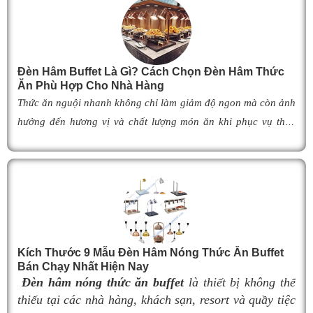
V
c
l
Đèn Hâm Buffet Là Gì? Cách Chọn Đèn Hâm Thức
v
Ăn Phù Hợp Cho Nhà Hàng
s
Thức ăn nguội nhanh không chỉ làm giảm độ ngon mà còn ảnh
d
hưởng đến hương vị và chất lượng món ăn khi phục vụ thực
đ
khách. Để khắc phục tình trạng này,
đèn hâm buffet
đã trở
thành giải pháp được nhiều nhà hàng, khách sạn và khu nghỉ
c
dưỡng lựa chọn nhờ khả năng giữ cho món ăn luôn ấm nóng,
s
thơm ngon như vừa mới chế biến. Vậy
đèn hâm buffet
có cấu
m
tạo như thế nào, hoạt động ra sao và làm thế nào để lựa chọn
l
được mẫu
đ
èn hâm nóng thức ăn
phù hợp, giúp tối ưu hiệu
s
Kích Thước 9 Mẫu Đèn Hâm Nóng Thức Ăn Buffet
quả giữ nhiệt cũng như nâng cao tính chuyên nghiệp cho
Bán Chạy Nhất Hiện Nay
không gian buffet? Hãy cùng tìm hiểu ngay trong bài viết dưới
t
Đèn hâm nóng thức ăn buffet
là thiết bị không thể
đây.
í
thiếu tại các nhà hàng, khách sạn, resort và quầy tiệc