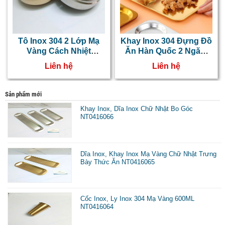
Tô Inox 304 2 Lớp Mạ
Khay Inox 304 Đựng Đồ
Vàng Cách Nhiệt
Ăn Hàn Quốc 2 Ngăn,
Chống Bỏng Kiểu Hàn
Khay Há Cảo, Cơm
Liên hệ
Liên hệ
Quốc NT0416050
NT0416017
Sản phẩm mới
Khay Inox, Dĩa Inox Chữ Nhật Bo Góc
NT0416066
Dĩa Inox, Khay Inox Mạ Vàng Chữ Nhật Trưng
Bày Thức Ăn NT0416065
Cốc Inox, Ly Inox 304 Mạ Vàng 600ML
NT0416064