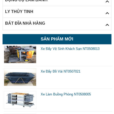
LY THỦY TINH
BÁT ĐĨA NHÀ HÀNG
Dụng cụ vệ sinh khách sạn
SẢN PHẨM MỚI
Thiết bị dụng cụ vệ sinh mang đến những lợi
Xe Đẩy Vệ Sinh Khách Sạn NT0508013
ích gì
- Thiết bị máy móc hỗ trợ giúp ta làm việc hiệu quả và
nhanh chóng. Với nền sàn dơ và bẩn nếu ta chà rửa vệ
Xe Đẩy Đồ Vải NT0507021
sinh bằng tay thì mất rất nhiều thời gian nhưng cũng
không thể sạch và bóng được còn với máy chà sàn có thể
loại bỏ triệt để các vết bẩn cứng đầu trong một khoảng
Xe Làm Buồng Phòng NT0508005
thời gian rất nhanh với khu vực làm sạch có diện tích rộng
bởi máy có tốc độ chạy khá nhanh lên đến mấy trăm