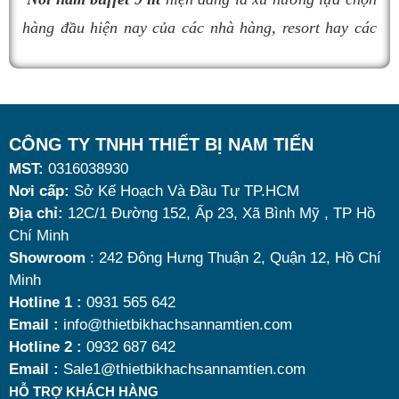
nồi hâm buffet
đáng mua nhất hiện nay.
hàng đầu hiện nay của các nhà hàng, resort hay các
- Máy chà Sàn : Chúng là thiết bị vệ sinh công nghiệp
quán ăn kinh doanh buffet chuyên nghiệp không chỉ
được sử dụng để chà rửa, làm sạch, đánh bóng và bảo
nhờ khả năng giữ nóng thức ăn hiệu quả với dung
dưỡng sàn nhà, giúp giữ cho bề mặt sàn luôn sạch sẽ,
tích vừa đủ cùng kiểu dáng sang trọng.
sáng bóng. Loại máy nay giúp cho các công nhân làm vệ
Tuy nhiên, giữa hàng loạt mẫu mã trên thị trường,
CÔNG TY TNHH THIẾT BỊ NAM TIẾN
sinh công nghiệp làm sạch sàn nhanh chóng và hiệu quả
MST:
0316038930
đâu là loại phù hợp nhất? Nên chọn nồi hâm buffet
hơn hẳn làm nằng tay thủ công.
Nơi cấp:
Sở Kế Hoạch Và Đầu Tư TP.HCM
dùng điện hay dùng cồn? Cùng tìm hiểu những tiêu
Địa chỉ:
12C/1 Đường 152, Ấp 23, Xã Bình Mỹ , TP Hồ
chí quan trọng giúp bạn chọn được mẫu
nồi hâm
Chí Minh
nóng thức ăn 9 lít
chất lượng, bền đẹp và tối ưu chi
Showroom
: 242 Đông Hưng Thuận 2, Quận 12, Hồ Chí
Minh
phí nhất hiện nay.
Hotline 1 :
0931 565 642
Email :
info@thietbikhachsannamtien.com
Hotline 2 :
0932 687 642
Email :
Sale1@thietbikhachsannamtien.com
HỖ TRỢ KHÁCH HÀNG