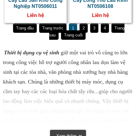
Cây Lau Sàn Khô Công
Cây Lông Thỏ Lau Kính
Nghiệp NT0506011
NT0506108
Liên hệ
Liên hệ
Trang đầu
Trang trước
1
2
3
4
Trang
sau
Trang cuối
Thiết bị dụng cụ vệ sinh
giữ một vai trò vô cùng to lớn
trong công việc hỗ trợ người công nhân lau dọn làm vệ
sinh tại các tòa nhà, văn phòng nhà xưởng hay nhà hàng
khách sạn. Chúng là những thiết bị máy móc, dụng cụ
cầm tay hay các các loại hóa chất tẩy rửa...giúp cho người
lao động làm việc hiệu quả và nhanh chóng. Vậy thiết bị
dụng cụ vệ sinh gồm những món gì? Sử dụng ra sao? Để
có câu trả lời thỏa đáng chúng ta cùng tham khảo bài viết
dưới đây nhé.
Xem thêm