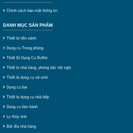
Chính sách bảo mật thông tin
DANH MỤC SẢN PHẨM
Thiết bị tiền sảnh
Dụng cụ Trong phòng
Thiết Bị Dụng Cụ Buffet
Thiết bị nhà hàng, phòng tiệc hội nghị
Máy chà sàn công nghiệp
Thiết bị dụng cụ vệ sinh
Dụng cụ làm vệ sinh
Dụng cụ bar
Đây chủ yếu là các sản phẩm cầm tay có kích thướt nhỏ
Thiết bị dụng cụ nhà bếp
và không sử dụng điện, giúp cho công việc làm vệ sinh
Dụng cụ làm bánh
của công nhân được thuận tiên nhất. Các dụng cụ vệ sinh
Ly thủy tinh
bao gồm :
Bát đĩa nhà hàng
- Xe đẩy làm phòng khách sạn