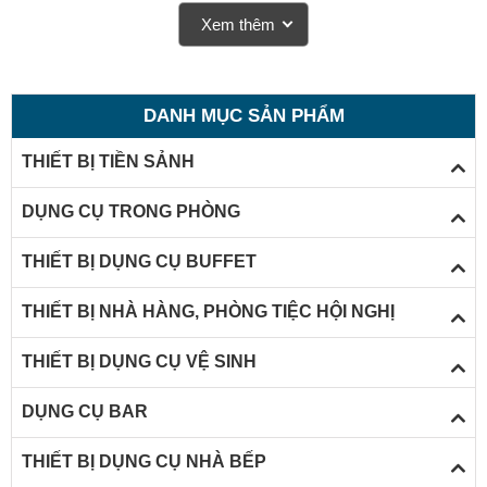
dưới đây để có cái nhìn tổng quan hơn, giúp ích cho bạn
Xem thêm
xây đựng được một quầy bar sang trọng và đẳng cấp
DANH MỤC SẢN PHẨM
THIẾT BỊ TIỀN SẢNH
DỤNG CỤ TRONG PHÒNG
THIẾT BỊ DỤNG CỤ BUFFET
THIẾT BỊ NHÀ HÀNG, PHÒNG TIỆC HỘI NGHỊ
THIẾT BỊ DỤNG CỤ VỆ SINH
DỤNG CỤ BAR
THIẾT BỊ DỤNG CỤ NHÀ BẾP