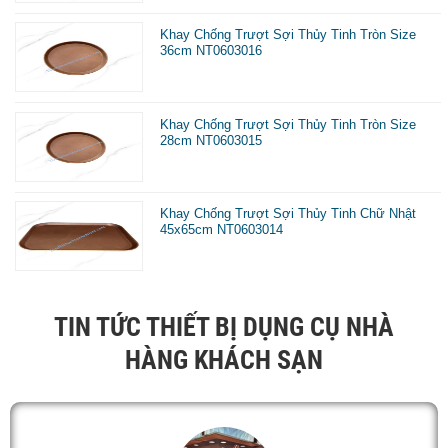
xếp dụng cụ, nguyên liệu pha chế, tiền thanh toán, hóa
đơn… một cách khoa học nhất. Ngoài ra, việc lựa chọn
Khay Chống Trượt Sợi Thủy Tinh Tròn Size
36cm NT0603016
kiểu dáng của ghế theo phong thủy, phong cách của quán
sẽ góp phần cho việc kinh doanh của quý khách phát triển
Khay Chống Trượt Sợi Thủy Tinh Tròn Size
tốt đẹp hơn
28cm NT0603015
Khay Chống Trượt Sợi Thủy Tinh Chữ Nhật
45x65cm NT0603014
TIN TỨC THIẾT BỊ DỤNG CỤ NHÀ
HÀNG KHÁCH SẠN