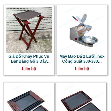
Giá Đỡ Khay Phục Vụ
Máy Bào Đá 2 Lưỡi Inox
Bar Bằng Gỗ 3 Dây
Công Suất 300-380W
NT0604005
NT0602059
Liên hệ
Liên hệ