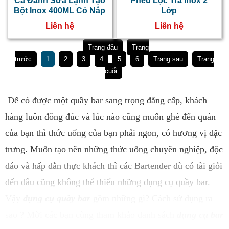
Ca Đánh Sữa Lạnh Tạo
Phễu Lọc Trà Inox 2
Bột Inox 400ML Có Nắp
Lớp
Liên hệ
Liên hệ
Trang đầu
Trang
trước
1
2
3
4
5
6
Trang sau
Trang
cuối
Để có được một quầy bar sang trọng đẳng cấp, khách
hàng luôn đông đúc và lúc nào cũng muốn ghé đến quán
của bạn thì thức uống của bạn phải ngon, có hương vị đặc
trưng. Muốn
tạo nên những thức uống chuyên nghiệp, độc
đáo và hấp dẫn thực khách thì các Bartender dù có tài giỏi
đến đâu cũng không thể thiếu những dụng cụ quầy bar.
Vậy
dụng cụ quầy bar
gồm những gì? Cách sử dụng ra
sao ? Mời các bạn cùng tham khảo danh sách
dụng cụ bar