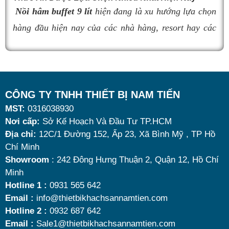
cầu sử dụng là vô cùng quan trọng. Dưới đây là
top 9
Nồi hâm buffet 9 lít
hiện đang là xu hướng lựa chọn
nồi hâm buffet
đáng mua nhất hiện nay.
hàng đầu hiện nay của các nhà hàng, resort hay các
quán ăn kinh doanh buffet chuyên nghiệp không chỉ
nhờ khả năng giữ nóng thức ăn hiệu quả với dung
tích vừa đủ cùng kiểu dáng sang trọng.
Tuy nhiên, giữa hàng loạt mẫu mã trên thị trường,
CÔNG TY TNHH THIẾT BỊ NAM TIẾN
MST:
0316038930
đâu là loại phù hợp nhất? Nên chọn nồi hâm buffet
Nơi cấp:
Sở Kế Hoạch Và Đầu Tư TP.HCM
dùng điện hay dùng cồn? Cùng tìm hiểu những tiêu
Địa chỉ:
12C/1 Đường 152, Ấp 23, Xã Bình Mỹ , TP Hồ
Dụng cụ pha chế quầy bar
chí quan trọng giúp bạn chọn được mẫu
nồi hâm
Chí Minh
nóng thức ăn 9 lít
chất lượng, bền đẹp và tối ưu chi
Showroom
: 242 Đông Hưng Thuận 2, Quận 12, Hồ Chí
Những dụng cụ pha chế cơ bản cần thiết cho một quầy
Minh
phí nhất hiện nay.
Hotline 1 :
0931 565 642
bar có thể kể đến như:
Email :
info@thietbikhachsannamtien.com
- Ly đong định lượng
Hotline 2 :
0932 687 642
- Muỗng đong định lượng
Email :
Sale1@thietbikhachsannamtien.com