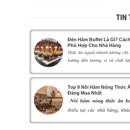
TIN
Đèn Hâm Buffet Là Gì? Cá
Phù Hợp Cho Nhà Hàng
Thức ăn nguội nhanh không chỉ
hưởng đến hương vị và chất lư
khách. Để khắc phục tình trạng n
giải pháp được nhiều nhà hàng,
lựa chọn nhờ khả năng giữ ch
Top 9 Nồi Hâm Nóng Thức Ăn
ngon như vừa mới chế biến. Vậy
Đáng Mua Nhất
thế nào, hoạt động ra sao và là
Nồi hâm nóng thức ăn bu
đ
èn hâm nóng thức ăn
phù hợp, 
thiếu tại các nhà hàng, khác
cũng như nâng cao tính chuyên 
món ăn luôn giữ được độ n
Hãy cùng tìm hiểu ngay trong bài 
thực khách. Tuy nhiên, nếu 