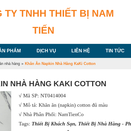
 TY TNHH THIẾT BỊ NAM
TIẾN
ẢN PHẨM
DỊCH VỤ
LIÊN HỆ
TIN TỨC
ăn nhà hàng
»
Khăn Ăn Napkin Nhà Hàng KaKi Cotton
IN NHÀ HÀNG KAKI COTTON
√ Mã SP: NT0414004
√ Mô tả: Khăn ăn (napkin) cotton đủ màu
√ Nhà Phân Phối: NamTienCo
Tags:
Thiết Bị Khách Sạn
,
Thiết Bị Nhà Hàng - P