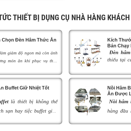
 TỨC THIẾT BỊ DỤNG CỤ NHÀ HÀNG KHÁCH
ch Chọn Đèn Hâm Thức Ăn
Kích Thướ
Bán Chạy 
Đèn hâm 
 làm giảm độ ngon mà còn ảnh
thiếu tại 
ợng món ăn khi phục vụ thực
buffet chu
ày,
đèn hâm buffet
đã trở thành
món ăn luô
 khách sạn và khu nghỉ dưỡng
phục vụ, 
o món ăn luôn ấm nóng, thơm
 Buffet Giữ Nhiệt Tốt
Nồi Hâm B
thẩm mỹ v
đèn hâm buffet
có cấu tạo như
Ăn Được L
bày thực p
m thế nào để lựa chọn được mẫu
ffet
là thiết bị không thể
Nồi hâm b
Tuy nhiên,
giúp tối ưu hiệu quả giữ nhiệt
h sạn hay tiệc buffet giúp
không phù 
hàng đầu 
nghiệp cho không gian buffet?
hưởng đến 
óng thơm ngon và hấp dẫn
quán ăn ki
viết dưới đây.
của quầy b
lựa chọn nồi hâm kém chất
khả năng g