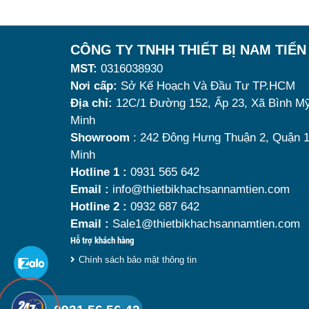
lượng, khả năng giữ nhiệt k
nguội, làm giảm hương vị 
CÔNG TY TNHH THIẾT BỊ NAM TIẾN
trải nghiệm khách hàng. Vì
MST:
0316038930
phẩm giữ nhiệt tốt, bền đ
Nơi cấp:
Sở Kế Hoạch Và Đầu Tư TP.HCM
Địa chỉ:
12C/1 Đường 152, Ấp 23, Xã Bình Mỹ
dụng là vô cùng quan trọng.
Minh
buffet
đáng mua nhất hiện na
Showroom
: 242 Đông Hưng Thuận 2, Quận 1
Minh
Hotline 1 :
0931 565 642
Email :
info@thietbikhachsannamtien.com
Hotline 2 :
0932 687 642
Email :
Sale1@thietbikhachsannamtien.com
Hỗ trợ khách hàng
Chính sách bảo mật thông tin