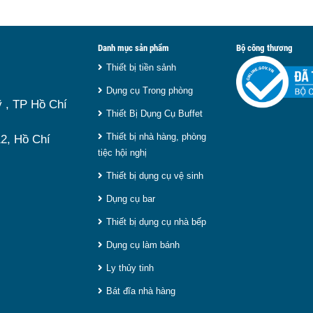
kích thước
ém sẽ khiến thức ăn nhanh
đủ cùng ki
nhất hiện
nhu cầu sử
món ăn và ảnh hưởng đến
Tuy nhiên,
Danh mục sản phẩm
Bộ công thương
 vậy, việc chọn đúng sản
là loại p
Thiết bị tiền sảnh
ẹp và phù hợp nhu cầu sử
điện hay d
Dụng cụ Trong phòng
 , TP Hồ Chí
 Dưới đây là
top 9 nồi hâm
trọng giú
Thiết Bị Dụng Cụ Buffet
y.
9 lít
chất l
Thiết bị nhà hàng, phòng
2, Hồ Chí
nay.
tiệc hội nghị
Thiết bị dụng cụ vệ sinh
Dụng cụ bar
Thiết bị dụng cụ nhà bếp
Dụng cụ làm bánh
Ly thủy tinh
Bát đĩa nhà hàng