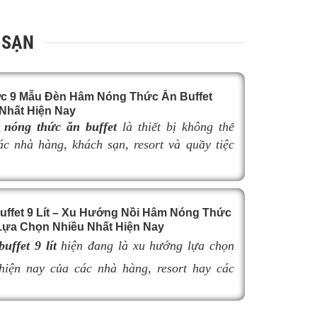
 SẠN
c 9 Mẫu Đèn Hâm Nóng Thức Ăn Buffet
Nhất Hiện Nay
nóng thức ăn buffet
là thiết bị không thể
các nhà hàng, khách sạn, resort và quầy tiệc
yên nghiệp. Không chỉ giúp duy trì nhiệt độ
n nóng hổi, thơm ngon trong suốt thời gian
đèn hâm buffet còn góp phần nâng cao tính
uffet 9 Lít – Xu Hướng Nồi Hâm Nóng Thức
à tạo nên sự sang trọng cho khu vực trưng
ựa Chọn Nhiều Nhất Hiện Nay
hẩm.
uffet 9 lít
hiện đang là xu hướng lựa chọn
 việc lựa chọn
đèn hâm buffet
có kích thước
hợp có thể làm giảm hiệu quả giữ nhiệt, ảnh
hiện nay của các nhà hàng, resort hay các
khả năng bố trí không gian và tính thẩm mỹ
nh doanh buffet chuyên nghiệp không chỉ nhờ
uffet. Trong bài viết này, hãy cùng tìm hiểu
iữ nóng thức ăn hiệu quả với dung tích vừa