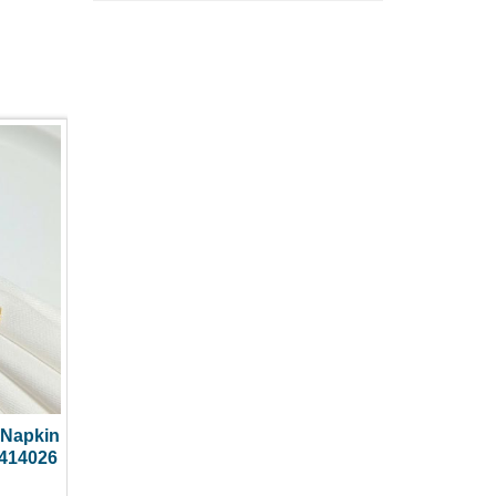
 Napkin
0414026