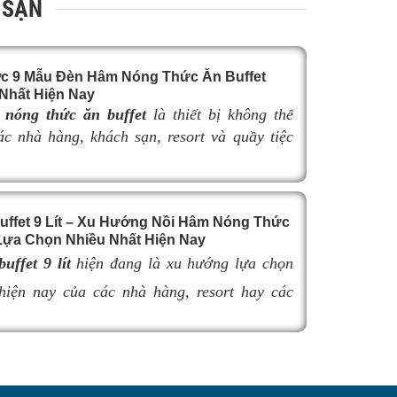
 SẠN
c 9 Mẫu Đèn Hâm Nóng Thức Ăn Buffet
Nhất Hiện Nay
nóng thức ăn buffet
là thiết bị không thể
các nhà hàng, khách sạn, resort và quầy tiệc
yên nghiệp. Không chỉ giúp duy trì nhiệt độ
n nóng hổi, thơm ngon trong suốt thời gian
đèn hâm buffet còn góp phần nâng cao tính
uffet 9 Lít – Xu Hướng Nồi Hâm Nóng Thức
à tạo nên sự sang trọng cho khu vực trưng
ựa Chọn Nhiều Nhất Hiện Nay
hẩm.
uffet 9 lít
hiện đang là xu hướng lựa chọn
 việc lựa chọn
đèn hâm buffet
có kích thước
hợp có thể làm giảm hiệu quả giữ nhiệt, ảnh
hiện nay của các nhà hàng, resort hay các
khả năng bố trí không gian và tính thẩm mỹ
nh doanh buffet chuyên nghiệp không chỉ nhờ
uffet. Trong bài viết này, hãy cùng tìm hiểu
iữ nóng thức ăn hiệu quả với dung tích vừa
 9 mẫu đèn hâm nóng thức ăn buffet bán chạy
ểu dáng sang trọng.
 nay để dễ dàng lựa chọn sản phẩm đáp ứng