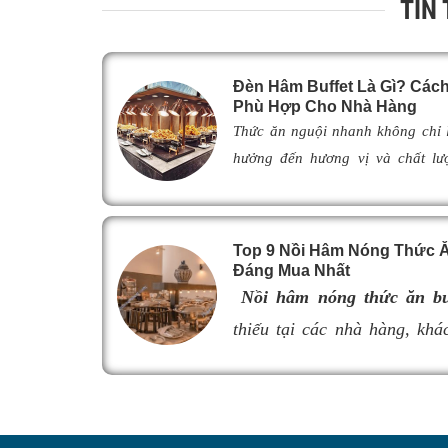
TIN
Đèn Hâm Buffet Là Gì? Cá
Phù Hợp Cho Nhà Hàng
Thức ăn nguội nhanh không chỉ
hưởng đến hương vị và chất lư
khách. Để khắc phục tình trạng n
giải pháp được nhiều nhà hàng,
lựa chọn nhờ khả năng giữ ch
Top 9 Nồi Hâm Nóng Thức Ăn
ngon như vừa mới chế biến. Vậy
Đáng Mua Nhất
thế nào, hoạt động ra sao và là
Nồi hâm nóng thức ăn bu
đ
èn hâm nóng thức ăn
phù hợp, 
thiếu tại các nhà hàng, khác
cũng như nâng cao tính chuyên 
món ăn luôn giữ được độ n
Hãy cùng tìm hiểu ngay trong bài 
thực khách. Tuy nhiên, nếu 
lượng, khả năng giữ nhiệt k