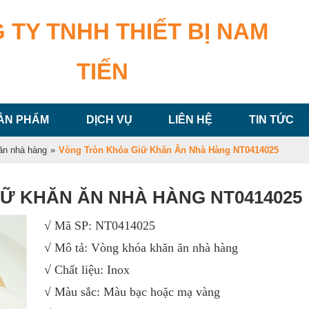
 TY TNHH THIẾT BỊ NAM
TIẾN
ẢN PHẨM
DỊCH VỤ
LIÊN HỆ
TIN TỨC
ăn nhà hàng
»
Vòng Tròn Khóa Giữ Khăn Ăn Nhà Hàng NT0414025
Ữ KHĂN ĂN NHÀ HÀNG NT0414025
√ Mã SP: NT0414025
√ Mô tả: Vòng khóa khăn ăn nhà hàng
√ Chất liệu: Inox
√ Màu sắc: Màu bạc hoặc mạ vàng