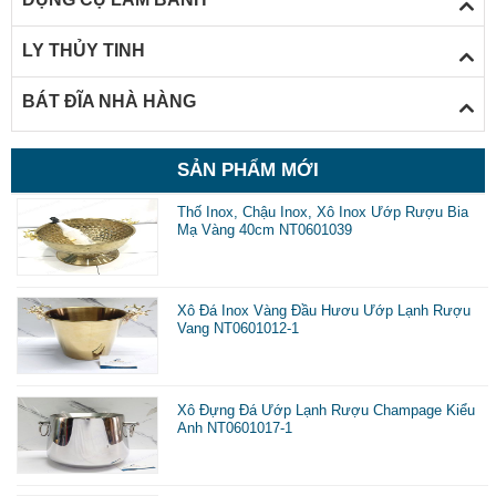
LY THỦY TINH
BÁT ĐĨA NHÀ HÀNG
SẢN PHẨM MỚI
Xô ướp rượu inox
Thố Inox, Chậu Inox, Xô Inox Ướp Rượu Bia
Mạ Vàng 40cm NT0601039
Ưu điểm của xô đựng đá ướp rượu
Xô Đá Inox Vàng Đầu Hươu Ướp Lạnh Rượu
- Được thiết kế độc đáo, sang trọng và hiện đại sản phẩm
Vang NT0601012-1
đem đến sự hài lòng cho người dùng.
- Xô ướp rượu g
iúp cho các loại thức uống luôn được lạnh theo
Xô Đựng Đá Ướp Lạnh Rượu Champage Kiểu
Anh NT0601017-1
ý muốn trong suốt bữa tiệc, giúp cho việc thưởng thức thêm phần
trọn vẹn.
- Xô đựng đá được sử dụng rộng rãi trong các nhà hàng,