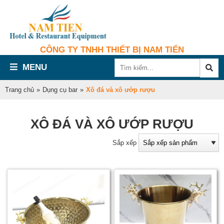
CÔNG TY TNHH THIẾT BỊ NAM TIẾN
MENU
Trang chủ
»
Dụng cụ bar
»
Xô đá và xô ướp rượu
XÔ ĐÁ VÀ XÔ ƯỚP RƯỢU
Sắp xếp