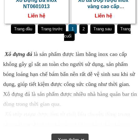
Xô Đựng Đá Inox
Xô đá ướp rượu inox
NT0601013
vàng cao cấp
NT0601012
Liên hệ
Liên hệ
Trang đầu
Trang trước
1
2
Trang sau
Trang
cuối
Xô đựng đá
là sản phẩm được làm bằng inox cao cấp
không gây gỉ sắt an toàn cho người sử dụng, sản phẩm
bóng loáng hạn chế bám bẩn nên rất dễ vệ sinh sau khi sử
dụng, giúp tiết kiệm được công sức cũng như thời gian.
Xô đựng đá là sản phẩm được nhiều nhà hàng quán bar tin
dùng trong thời gian qua.
Xô ướp rượu
đ
ược làm từ chất liệu chuyên dùng trong
sản xuất các dụng cụ chứa đựng thực phẩm đảm bảo an
toàn sức khỏe.
Xô dùng để chứa đá bi hoặc ướp rượu,
Xem thêm