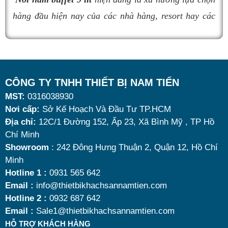
nồi hâm buffet
đáng mua nhất hiện nay.
hàng đầu hiện nay của các nhà hàng, resort hay các
quán ăn kinh doanh buffet chuyên nghiệp không chỉ
nhờ khả năng giữ nóng thức ăn hiệu quả với dung
tích vừa đủ cùng kiểu dáng sang trọng.
Tuy nhiên, giữa hàng loạt mẫu mã trên thị trường,
CÔNG TY TNHH THIẾT BỊ NAM TIẾN
MST:
0316038930
đâu là loại phù hợp nhất? Nên chọn nồi hâm buffet
Nơi cấp:
Sở Kế Hoạch Và Đầu Tư TP.HCM
dùng điện hay dùng cồn? Cùng tìm hiểu những tiêu
Địa chỉ:
12C/1 Đường 152, Ấp 23, Xã Bình Mỹ , TP Hồ
chí quan trọng giúp bạn chọn được mẫu
nồi hâm
Chí Minh
nóng thức ăn 9 lít
chất lượng, bền đẹp và tối ưu chi
Showroom
: 242 Đông Hưng Thuận 2, Quận 12, Hồ Chí
Minh
phí nhất hiện nay.
Hotline 1 :
0931 565 642
Email :
info@thietbikhachsannamtien.com
Xô đựng đá inox - Đồ dùng cần thiết cho nhà hàng
Hotline 2 :
0932 687 642
quán bar
Email :
Sale1@thietbikhachsannamtien.com
Thố ướp rượu vang
HỖ TRỢ KHÁCH HÀNG