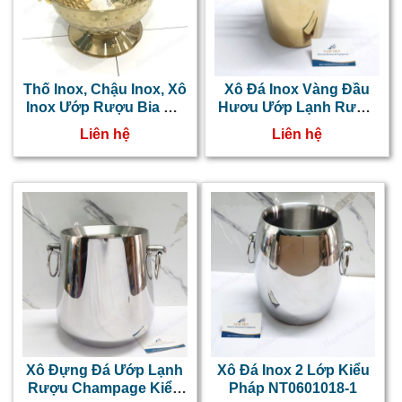
Thố Inox, Chậu Inox, Xô
Xô Đá Inox Vàng Đầu
Inox Ướp Rượu Bia Mạ
Hươu Ướp Lạnh Rượu
Vàng 40cm NT0601039
Vang NT0601012-1
Liên hệ
Liên hệ
Xô Đựng Đá Ướp Lạnh
Xô Đá Inox 2 Lớp Kiểu
Rượu Champage Kiểu
Pháp NT0601018-1