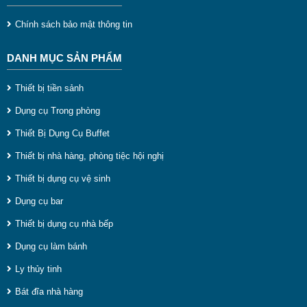
Thố ướp rượu vang được sản xuất trên công nghệ tiên
Chính sách bảo mật thông tin
tiến, kiểu dáng sang trọng, độ thẩm mỹ cao.
Đường kính miệng lớn từ 35 đến 40cm cùng lúc chứa
DANH MỤC SẢN PHẨM
được nhiều chai rượu
Thiết bị tiền sảnh
Chất liệu inox 304 cao cấp sáng bóng không lo bị ố vàng
Dụng cụ Trong phòng
Thố champagne đựng đá để ướp lạnh các loại bia, rượu
Thiết Bị Dụng Cụ Buffet
vang, rượu champagne, rượu mạnh..sản phẩm chuyên
Thiết bị nhà hàng, phòng tiệc hội nghị
dùng cho nhà hàng, khách sạn, quán bar, karaoke hay các
Thiết bị dụng cụ vệ sinh
bữa tiệc buffet dã ngoại...
Dụng cụ bar
Thiết bị dụng cụ nhà bếp
Dụng cụ làm bánh
Ly thủy tinh
Bát đĩa nhà hàng