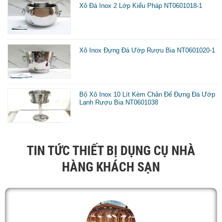
Xô Đá Inox 2 Lớp Kiểu Pháp NT0601018-1
quán bar, các trung tâm hội nghị tiệc cưới
- Sản phẩm nhỏ gọn, có tính tiện dụng cao
- Nâng cao tính thẩm mỹ và độ chuyên nghiệp cho nhà
Xô Inox Đựng Đá Ướp Rượu Bia NT0601020-1
hàng khách sạn
- Inox sáng bóng dễ dàng vệ sinh lau chùi
Bộ Xô Inox 10 Lít Kèm Chân Đế Đựng Đá Ướp
Lạnh Rượu Bia NT0601038
TIN TỨC THIẾT BỊ DỤNG CỤ NHÀ
HÀNG KHÁCH SẠN