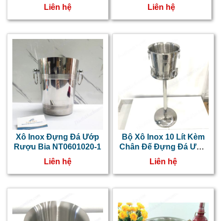
Anh NT0601017-1
Liên hệ
Liên hệ
Xô Inox Đựng Đá Ướp
Bộ Xô Inox 10 Lít Kèm
Rượu Bia NT0601020-1
Chân Đế Đựng Đá Ướp
Lạnh Rượu Bia
Liên hệ
Liên hệ
NT0601038