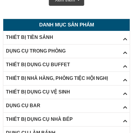
ướp các loại nước uống đóng chai và lon. Sản phẩm được
nhiều, quán bar,
nhà hàng quầy pha chế cooktail, và gia
đình chọn và sử dụng.
DANH MỤC SẢN PHẨM
THIẾT BỊ TIỀN SẢNH
DỤNG CỤ TRONG PHÒNG
THIẾT BỊ DỤNG CỤ BUFFET
THIẾT BỊ NHÀ HÀNG, PHÒNG TIỆC HỘI NGHỊ
THIẾT BỊ DỤNG CỤ VỆ SINH
DỤNG CỤ BAR
THIẾT BỊ DỤNG CỤ NHÀ BẾP
DỤNG CỤ LÀM BÁNH