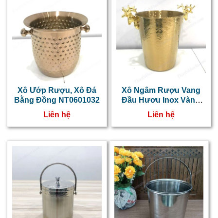
Xô Ướp Rượu, Xô Đá
Xô Ngâm Rượu Vang
Bằng Đồng NT0601032
Đầu Hươu Inox Vàng
Vân Nổi NT0601031
Liên hệ
Liên hệ