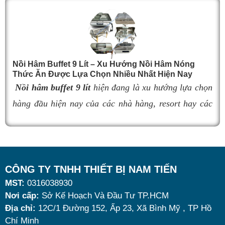
thực khách. Tuy nhiên, nếu lựa chọn nồi hâm kém
chất lượng, khả năng giữ nhiệt kém sẽ khiến thức ăn
nhanh nguội, làm giảm hương vị món ăn và ảnh
hưởng đến trải nghiệm khách hàng. Vì vậy, việc chọn
đúng sản phẩm giữ nhiệt tốt, bền đẹp và phù hợp nhu
Nồi Hâm Buffet 9 Lít – Xu Hướng Nồi Hâm Nóng
Thức Ăn Được Lựa Chọn Nhiều Nhất Hiện Nay
cầu sử dụng là vô cùng quan trọng. Dưới đây là
top 9
Nồi hâm buffet 9 lít
hiện đang là xu hướng lựa chọn
nồi hâm buffet
đáng mua nhất hiện nay.
hàng đầu hiện nay của các nhà hàng, resort hay các
quán ăn kinh doanh buffet chuyên nghiệp không chỉ
nhờ khả năng giữ nóng thức ăn hiệu quả với dung
tích vừa đủ cùng kiểu dáng sang trọng.
Tuy nhiên, giữa hàng loạt mẫu mã trên thị trường,
CÔNG TY TNHH THIẾT BỊ NAM TIẾN
MST:
0316038930
đâu là loại phù hợp nhất? Nên chọn nồi hâm buffet
Nơi cấp:
Sở Kế Hoạch Và Đầu Tư TP.HCM
dùng điện hay dùng cồn? Cùng tìm hiểu những tiêu
Địa chỉ:
12C/1 Đường 152, Ấp 23, Xã Bình Mỹ , TP Hồ
chí quan trọng giúp bạn chọn được mẫu
nồi hâm
Chí Minh