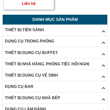
Liên hệ
DANH MỤC SẢN PHẨM
THIẾT BỊ TIỀN SẢNH
DỤNG CỤ TRONG PHÒNG
THIẾT BỊ DỤNG CỤ BUFFET
THIẾT BỊ NHÀ HÀNG, PHÒNG TIỆC HỘI NGHỊ
THIẾT BỊ DỤNG CỤ VỆ SINH
DỤNG CỤ BAR
THIẾT BỊ DỤNG CỤ NHÀ BẾP
DỤNG CỤ LÀM BÁNH