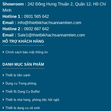
nóng thức ăn 9 lít
chất lượng, bền đẹp và tối ưu chi
Showroom
: 242 Đông Hưng Thuận 2, Quận 12, Hồ Chí
Minh
phí nhất hiện nay.
Hotline 1 :
0931 565 642
Email :
info@thietbikhachsannamtien.com
Hotline 2 :
0932 687 642
Email :
Sale1@thietbikhachsannamtien.com
HỖ TRỢ KHÁCH HÀNG
Chính sách bảo mật thông tin
DANH MỤC SẢN PHẨM
Thiết bị tiền sảnh
Dụng cụ Trong phòng
Thiết Bị Dụng Cụ Buffet
Thiết bị nhà hàng, phòng tiệc hội nghị
Thiết bị dụng cụ vệ sinh