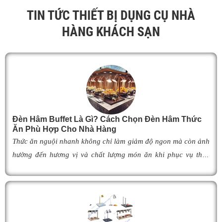
TIN TỨC THIẾT BỊ DỤNG CỤ NHÀ
HÀNG KHÁCH SẠN
Đèn Hâm Buffet Là Gì? Cách Chọn Đèn Hâm Thức
Ăn Phù Hợp Cho Nhà Hàng
Thức ăn nguội nhanh không chỉ làm giảm độ ngon mà còn ảnh
hưởng đến hương vị và chất lượng món ăn khi phục vụ thực
khách. Để khắc phục tình trạng này,
đèn hâm buffet
đã trở
thành giải pháp được nhiều nhà hàng, khách sạn và khu nghỉ
dưỡng lựa chọn nhờ khả năng giữ cho món ăn luôn ấm nóng,
thơm ngon như vừa mới chế biến. Vậy
đèn hâm buffet
có cấu
tạo như thế nào, hoạt động ra sao và làm thế nào để lựa chọn