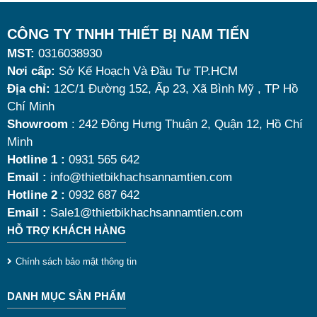
tích vừa đủ cùng kiểu dáng sang trọng.
Tuy nhiên, giữa hàng loạt mẫu mã trên thị trường,
CÔNG TY TNHH THIẾT BỊ NAM TIẾN
MST:
0316038930
đâu là loại phù hợp nhất? Nên chọn nồi hâm buffet
Nơi cấp:
Sở Kế Hoạch Và Đầu Tư TP.HCM
dùng điện hay dùng cồn? Cùng tìm hiểu những tiêu
Địa chỉ:
12C/1 Đường 152, Ấp 23, Xã Bình Mỹ , TP Hồ
chí quan trọng giúp bạn chọn được mẫu
nồi hâm
Chí Minh
nóng thức ăn 9 lít
chất lượng, bền đẹp và tối ưu chi
Showroom
: 242 Đông Hưng Thuận 2, Quận 12, Hồ Chí
Minh
phí nhất hiện nay.
Hotline 1 :
0931 565 642
Email :
info@thietbikhachsannamtien.com
Hotline 2 :
0932 687 642
Email :
Sale1@thietbikhachsannamtien.com
HỖ TRỢ KHÁCH HÀNG
Chính sách bảo mật thông tin
DANH MỤC SẢN PHẨM