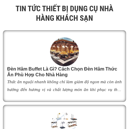
TIN TỨC THIẾT BỊ DỤNG CỤ NHÀ
HÀNG KHÁCH SẠN
Đèn Hâm Buffet Là Gì? Cách Chọn Đèn Hâm Thức
Ăn Phù Hợp Cho Nhà Hàng
Thức ăn nguội nhanh không chỉ làm giảm độ ngon mà còn ảnh
hưởng đến hương vị và chất lượng món ăn khi phục vụ thực
khách. Để khắc phục tình trạng này,
đèn hâm buffet
đã trở
thành giải pháp được nhiều nhà hàng, khách sạn và khu nghỉ
dưỡng lựa chọn nhờ khả năng giữ cho món ăn luôn ấm nóng,
thơm ngon như vừa mới chế biến. Vậy
đèn hâm buffet
có cấu
tạo như thế nào, hoạt động ra sao và làm thế nào để lựa chọn