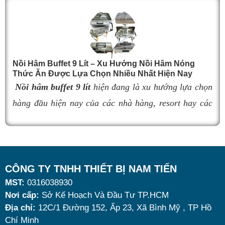
chất lượng, khả năng giữ nhiệt kém sẽ khiến thức ăn
nhanh nguội, làm giảm hương vị món ăn và ảnh
hưởng đến trải nghiệm khách hàng. Vì vậy, việc chọn
đúng sản phẩm giữ nhiệt tốt, bền đẹp và phù hợp nhu
Nồi Hâm Buffet 9 Lít – Xu Hướng Nồi Hâm Nóng
Thức Ăn Được Lựa Chọn Nhiều Nhất Hiện Nay
cầu sử dụng là vô cùng quan trọng. Dưới đây là
top 9
Nồi hâm buffet 9 lít
hiện đang là xu hướng lựa chọn
nồi hâm buffet
đáng mua nhất hiện nay.
hàng đầu hiện nay của các nhà hàng, resort hay các
quán ăn kinh doanh buffet chuyên nghiệp không chỉ
nhờ khả năng giữ nóng thức ăn hiệu quả với dung
tích vừa đủ cùng kiểu dáng sang trọng.
Tuy nhiên, giữa hàng loạt mẫu mã trên thị trường,
CÔNG TY TNHH THIẾT BỊ NAM TIẾN
MST:
0316038930
đâu là loại phù hợp nhất? Nên chọn nồi hâm buffet
Nơi cấp:
Sở Kế Hoạch Và Đầu Tư TP.HCM
dùng điện hay dùng cồn? Cùng tìm hiểu những tiêu
Địa chỉ:
12C/1 Đường 152, Ấp 23, Xã Bình Mỹ , TP Hồ
chí quan trọng giúp bạn chọn được mẫu
nồi hâm
Chí Minh