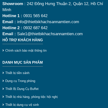
nóng thức ăn 9 lít
chất lượng, bền đẹp và tối ưu chi
Showroom
: 242 Đông Hưng Thuận 2, Quận 12, Hồ Chí
Minh
phí nhất hiện nay.
Hotline 1 :
0931 565 642
Email :
info@thietbikhachsannamtien.com
Hotline 2 :
0932 687 642
Email :
Sale1@thietbikhachsannamtien.com
HỖ TRỢ KHÁCH HÀNG
Chính sách bảo mật thông tin
DANH MỤC SẢN PHẨM
Thiết bị tiền sảnh
Dụng cụ Trong phòng
Thiết Bị Dụng Cụ Buffet
Thiết bị nhà hàng, phòng tiệc hội nghị
Thiết bị dụng cụ vệ sinh