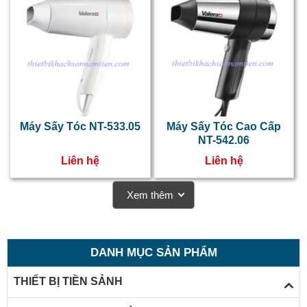
h
s
d
Máy Sấy Tóc NT-533.05
Máy Sấy Tóc Cao Cấp
NT-542.06
Liên hệ
Liên hệ
Xem thêm
DANH MỤC SẢN PHẨM
THIẾT BỊ TIỀN SẢNH