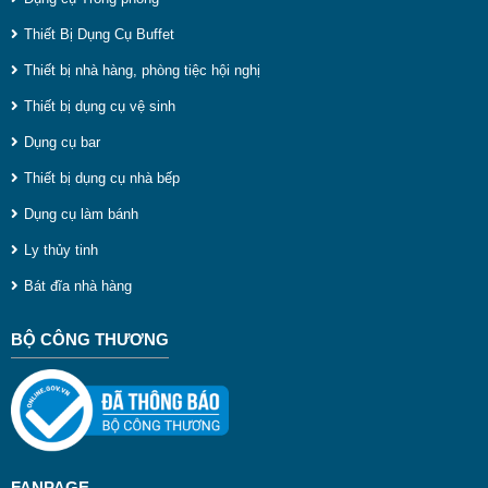
t
Thiết Bị Dụng Cụ Buffet
s
Thiết bị nhà hàng, phòng tiệc hội nghị
l
Thiết bị dụng cụ vệ sinh
t
Dụng cụ bar
b
Thiết bị dụng cụ nhà bếp
b
Dụng cụ làm bánh
b
Ly thủy tinh
g
Bát đĩa nhà hàng
n
n
BỘ CÔNG THƯƠNG
k
ở
t
n
FANPAGE