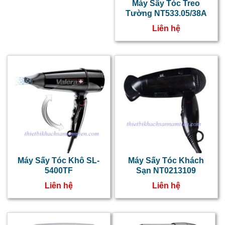
Máy Sấy Tóc Treo
c
Tường NT533.05/38A
l
Liên hệ
s
t
c
l
c
a
t
Máy Sấy Tóc Khô SL-
Máy Sấy Tóc Khách
t
5400TF
Sạn NT0213109
đ
Liên hệ
Liên hệ
c
k