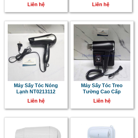
Khách Sạn NT0213114
NT0213113
c
Liên hệ
Liên hệ
c
t
đ
đ
c
đ
t
t
Máy Sấy Tóc Nóng
Máy Sấy Tóc Treo
g
Lạnh NT0213112
Tường Cao Cấp
s
Liên hệ
Liên hệ
d
p
n