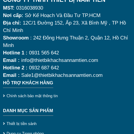
MST:
0316038930
đâu là loại phù hợp nhất? Nên chọn nồi hâm buffet
Nơi cấp:
Sở Kế Hoạch Và Đầu Tư TP.HCM
dùng điện hay dùng cồn? Cùng tìm hiểu những tiêu
Địa chỉ:
12C/1 Đường 152, Ấp 23, Xã Bình Mỹ , TP Hồ
s
chí quan trọng giúp bạn chọn được mẫu
nồi hâm
Chí Minh
t
nóng thức ăn 9 lít
chất lượng, bền đẹp và tối ưu chi
Showroom
: 242 Đông Hưng Thuận 2, Quận 12, Hồ Chí
g
Minh
phí nhất hiện nay.
Hotline 1 :
0931 565 642
t
Email :
info@thietbikhachsannamtien.com
k
Hotline 2 :
0932 687 642
s
Email :
Sale1@thietbikhachsannamtien.com
HỖ TRỢ KHÁCH HÀNG
l
Chính sách bảo mật thông tin
s
DANH MỤC SẢN PHẨM
t
Thiết bị tiền sảnh
g
Dụng cụ Trong phòng