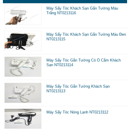
t
Máy Sấy Tóc Khách Sạn Gắn Tường Màu
Trắng NT0213116
s
T
Máy Sấy Tóc Khách Sạn Gắn Tường Màu Đen
NT0213115
t
t
c
Máy Sấy Tóc Gắn Tường Có Ổ Cắm Khách
Sạn NT0213114
n
n
Máy Sấy Tóc Gắn Tường Khách Sạn
p
NT0213113
p
n
Máy Sấy Tóc Nóng Lạnh NT0213112
l