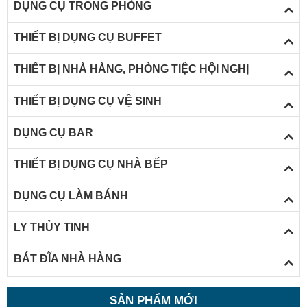
DỤNG CỤ TRONG PHÒNG
THIẾT BỊ DỤNG CỤ BUFFET
THIẾT BỊ NHÀ HÀNG, PHÒNG TIỆC HỘI NGHỊ
THIẾT BỊ DỤNG CỤ VỆ SINH
s
DỤNG CỤ BAR
t
THIẾT BỊ DỤNG CỤ NHÀ BẾP
k
s
DỤNG CỤ LÀM BÁNH
LY THỦY TINH
l
BÁT ĐĨA NHÀ HÀNG
s
SẢN PHẨM MỚI