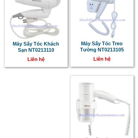
đ
b
l
c
Máy Sấy Tóc Treo
Máy Sấy Tóc Khách
Tường NT0213105
Sạn NT0213110
q
Liên hệ
Liên hệ
b
v
đ
c
k
s
n
l