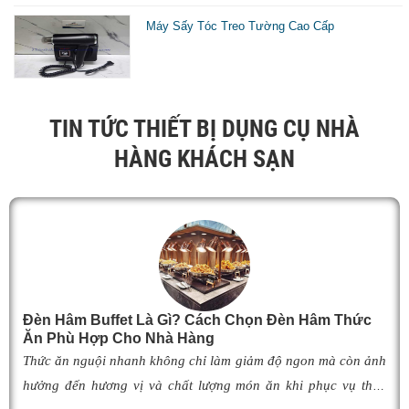
s
Máy Sấy Tóc Treo Tường Cao Cấp
t
k
n
TIN TỨC THIẾT BỊ DỤNG CỤ NHÀ
v
HÀNG KHÁCH SẠN
n
k
d
v
c
d
Đèn Hâm Buffet Là Gì? Cách Chọn Đèn Hâm Thức
k
Ăn Phù Hợp Cho Nhà Hàng
Thức ăn nguội nhanh không chỉ làm giảm độ ngon mà còn ảnh
n
hưởng đến hương vị và chất lượng món ăn khi phục vụ thực
T