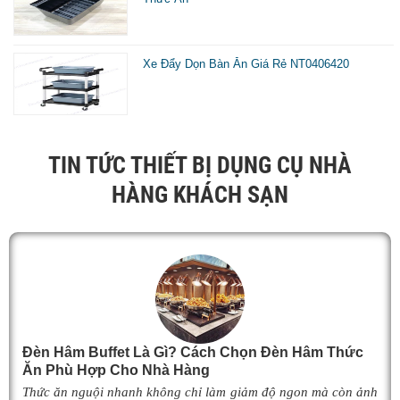
Xe Đẩy Dọn Bàn Ăn Giá Rẻ NT0406420
đ
t
TIN TỨC THIẾT BỊ DỤNG CỤ NHÀ
HÀNG KHÁCH SẠN
t
ă
t
l
n
đ
Đèn Hâm Buffet Là Gì? Cách Chọn Đèn Hâm Thức
Ăn Phù Hợp Cho Nhà Hàng
s
Thức ăn nguội nhanh không chỉ làm giảm độ ngon mà còn ảnh