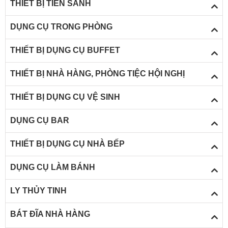
THIẾT BỊ TIỀN SẢNH
DỤNG CỤ TRONG PHÒNG
THIẾT BỊ DỤNG CỤ BUFFET
THIẾT BỊ NHÀ HÀNG, PHÒNG TIỆC HỘI NGHỊ
THIẾT BỊ DỤNG CỤ VỆ SINH
DỤNG CỤ BAR
THIẾT BỊ DỤNG CỤ NHÀ BẾP
DỤNG CỤ LÀM BÁNH
LY THỦY TINH
X
BÁT ĐĨA NHÀ HÀNG
t