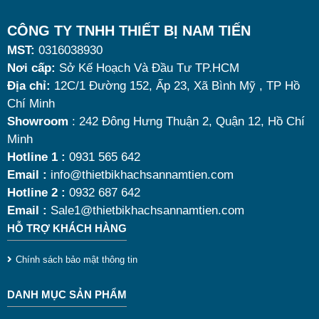
d
tích vừa đủ cùng kiểu dáng sang trọng.
t
Tuy nhiên, giữa hàng loạt mẫu mã trên thị trường,
CÔNG TY TNHH THIẾT BỊ NAM TIẾN
ă
MST:
0316038930
đâu là loại phù hợp nhất? Nên chọn nồi hâm buffet
Nơi cấp:
Sở Kế Hoạch Và Đầu Tư TP.HCM
t
dùng điện hay dùng cồn? Cùng tìm hiểu những tiêu
Địa chỉ:
12C/1 Đường 152, Ấp 23, Xã Bình Mỹ , TP Hồ
c
chí quan trọng giúp bạn chọn được mẫu
nồi hâm
Chí Minh
t
nóng thức ăn 9 lít
chất lượng, bền đẹp và tối ưu chi
Showroom
: 242 Đông Hưng Thuận 2, Quận 12, Hồ Chí
k
Minh
phí nhất hiện nay.
Hotline 1 :
0931 565 642
c
Email :
info@thietbikhachsannamtien.com
y
Hotline 2 :
0932 687 642
t
Email :
Sale1@thietbikhachsannamtien.com
HỖ TRỢ KHÁCH HÀNG
s
Chính sách bảo mật thông tin
t
DANH MỤC SẢN PHẨM
c