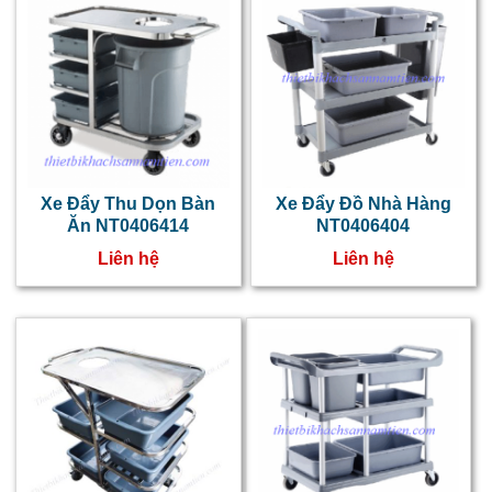
t
x
đ
t
d
Xe Đẩy Thu Dọn Bàn
Xe Đẩy Đồ Nhà Hàng
t
Ăn NT0406414
NT0406404
ă
Liên hệ
Liên hệ
t
đ
s
d
t
c