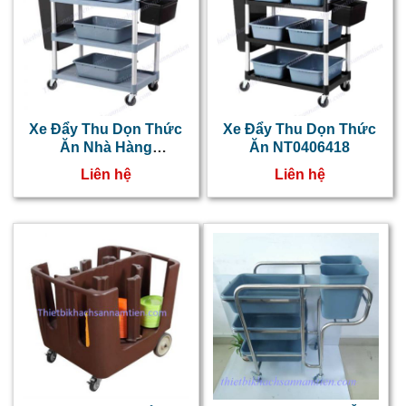
c
r
l
l
c
Xe Đẩy Thu Dọn Thức
Xe Đẩy Thu Dọn Thức
Ăn Nhà Hàng
Ăn NT0406418
v
NT0406419
Liên hệ
Liên hệ
s
d
đ
đ
t
ă
s
p