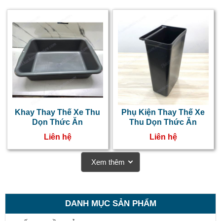
s
k
t
n
v
p
c
Khay Thay Thế Xe Thu
Phụ Kiện Thay Thế Xe
t
Dọn Thức Ăn
Thu Dọn Thức Ăn
c
Liên hệ
Liên hệ
t
Xem thêm
DANH MỤC SẢN PHẨM