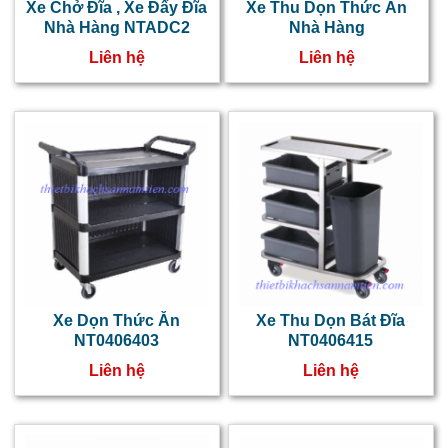
v
Xe Chở Đĩa , Xe Đẩy Đĩa
Xe Thu Dọn Thức Ăn
Nhà Hàng NTADC2
Nhà Hàng
k
Liên hệ
Liên hệ
đ
t
c
c
t
l
k
v
Xe Dọn Thức Ăn
Xe Thu Dọn Bát Đĩa
đ
NT0406403
NT0406415
d
Liên hệ
Liên hệ
t
ă