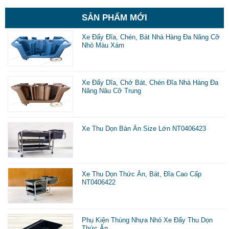
d
SẢN PHẨM MỚI
t
Xe Đẩy Đĩa, Chén, Bát Nhà Hàng Đa Năng Cỡ
Nhỏ Màu Xám
ă
t
Xe Đẩy Dĩa, Chở Bát, Chén Đĩa Nhà Hàng Đa
Năng Nâu Cỡ Trung
t
t
Xe Thu Dọn Bàn Ăn Size Lớn NT0406423
v
Xe Thu Dọn Thức Ăn, Bát, Đĩa Cao Cấp
NT0406422
t
Phụ Kiện Thùng Nhựa Nhỏ Xe Đẩy Thu Dọn
Thức Ăn