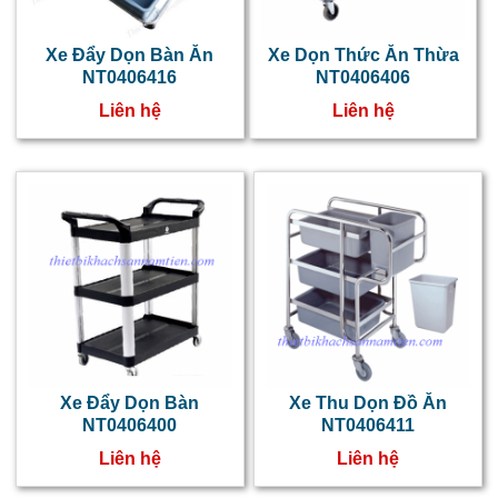
n
h
Xe Đẩy Dọn Bàn Ăn
Xe Dọn Thức Ăn Thừa
NT0406416
NT0406406
k
Liên hệ
Liên hệ
s
q
b
q
ă
t
t
h
n
Xe Đẩy Dọn Bàn
Xe Thu Dọn Đồ Ăn
NT0406400
NT0406411
t
Liên hệ
Liên hệ
c