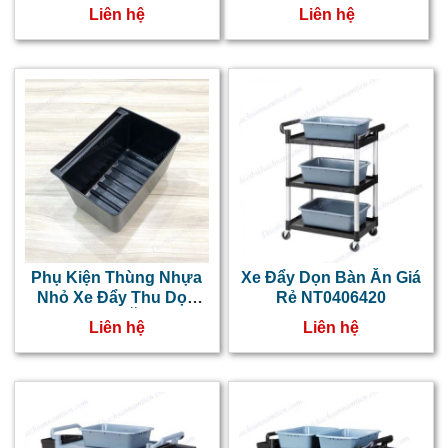
NT0406422
k
Liên hệ
Liên hệ
s
t
đ
x
l
x
đ
đ
Phụ Kiện Thùng Nhựa
Xe Đẩy Dọn Bàn Ăn Giá
n
Nhỏ Xe Đẩy Thu Dọn
Rẻ NT0406420
Thức Ăn
t
Liên hệ
Liên hệ
n
h
b