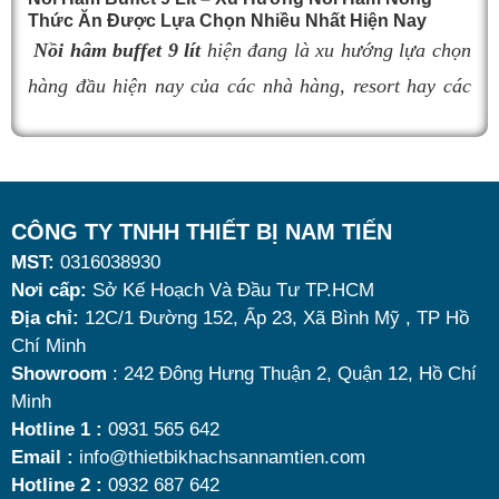
đúng sản phẩm giữ nhiệt tốt, bền đẹp và phù hợp nhu
Thức Ăn Được Lựa Chọn Nhiều Nhất Hiện Nay
cầu sử dụng là vô cùng quan trọng. Dưới đây là
top 9
Nồi hâm buffet 9 lít
hiện đang là xu hướng lựa chọn
nồi hâm buffet
đáng mua nhất hiện nay.
hàng đầu hiện nay của các nhà hàng, resort hay các
quán ăn kinh doanh buffet chuyên nghiệp không chỉ
nhờ khả năng giữ nóng thức ăn hiệu quả với dung
tích vừa đủ cùng kiểu dáng sang trọng.
Tuy nhiên, giữa hàng loạt mẫu mã trên thị trường,
CÔNG TY TNHH THIẾT BỊ NAM TIẾN
MST:
0316038930
đâu là loại phù hợp nhất? Nên chọn nồi hâm buffet
Nơi cấp:
Sở Kế Hoạch Và Đầu Tư TP.HCM
dùng điện hay dùng cồn? Cùng tìm hiểu những tiêu
Địa chỉ:
12C/1 Đường 152, Ấp 23, Xã Bình Mỹ , TP Hồ
chí quan trọng giúp bạn chọn được mẫu
nồi hâm
Chí Minh
nóng thức ăn 9 lít
chất lượng, bền đẹp và tối ưu chi
Showroom
: 242 Đông Hưng Thuận 2, Quận 12, Hồ Chí
Minh
phí nhất hiện nay.
Hotline 1 :
0931 565 642
Email :
info@thietbikhachsannamtien.com
Hotline 2 :
0932 687 642