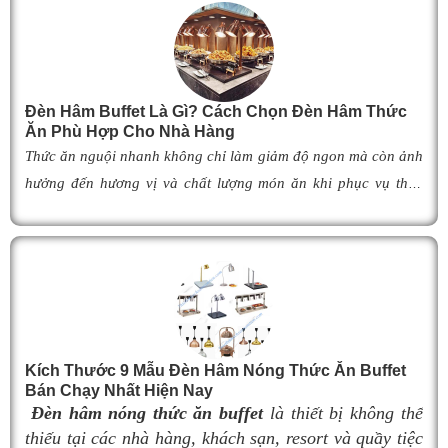
Đèn Hâm Buffet Là Gì? Cách Chọn Đèn Hâm Thức
Ăn Phù Hợp Cho Nhà Hàng
Thức ăn nguội nhanh không chỉ làm giảm độ ngon mà còn ảnh
hưởng đến hương vị và chất lượng món ăn khi phục vụ thực
khách. Để khắc phục tình trạng này,
đèn hâm buffet
đã trở
thành giải pháp được nhiều nhà hàng, khách sạn và khu nghỉ
dưỡng lựa chọn nhờ khả năng giữ cho món ăn luôn ấm nóng,
thơm ngon như vừa mới chế biến. Vậy
đèn hâm buffet
có cấu
tạo như thế nào, hoạt động ra sao và làm thế nào để lựa chọn
được mẫu
đ
èn hâm nóng thức ăn
phù hợp, giúp tối ưu hiệu
Kích Thước 9 Mẫu Đèn Hâm Nóng Thức Ăn Buffet
quả giữ nhiệt cũng như nâng cao tính chuyên nghiệp cho
Bán Chạy Nhất Hiện Nay
không gian buffet? Hãy cùng tìm hiểu ngay trong bài viết dưới
Đèn hâm nóng thức ăn buffet
là thiết bị không thể
đây.
thiếu tại các nhà hàng, khách sạn, resort và quầy tiệc