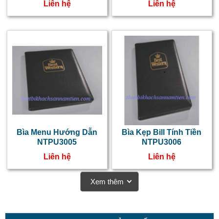
Liên hệ
Liên hệ
í
k
Bìa Menu Hướng Dẫn
Bìa Kẹp Bill Tính Tiền
NTPU3005
NTPU3006
Liên hệ
Liên hệ
Xem thêm
đ
d