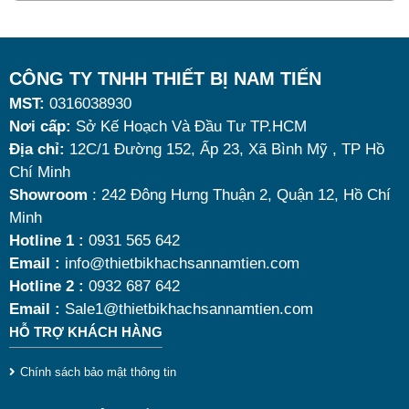
d
nhờ khả năng giữ nóng thức ăn hiệu quả với dung
s
tích vừa đủ cùng kiểu dáng sang trọng.
đ
Tuy nhiên, giữa hàng loạt mẫu mã trên thị trường,
CÔNG TY TNHH THIẾT BỊ NAM TIẾN
d
MST:
0316038930
đâu là loại phù hợp nhất? Nên chọn nồi hâm buffet
Nơi cấp:
Sở Kế Hoạch Và Đầu Tư TP.HCM
c
dùng điện hay dùng cồn? Cùng tìm hiểu những tiêu
Địa chỉ:
12C/1 Đường 152, Ấp 23, Xã Bình Mỹ , TP Hồ
s
chí quan trọng giúp bạn chọn được mẫu
nồi hâm
Chí Minh
c
nóng thức ăn 9 lít
chất lượng, bền đẹp và tối ưu chi
Showroom
: 242 Đông Hưng Thuận 2, Quận 12, Hồ Chí
Minh
m
phí nhất hiện nay.
Hotline 1 :
0931 565 642
p
Email :
info@thietbikhachsannamtien.com
k
Hotline 2 :
0932 687 642
s
Email :
Sale1@thietbikhachsannamtien.com
HỖ TRỢ KHÁCH HÀNG
h
c
Chính sách bảo mật thông tin
t