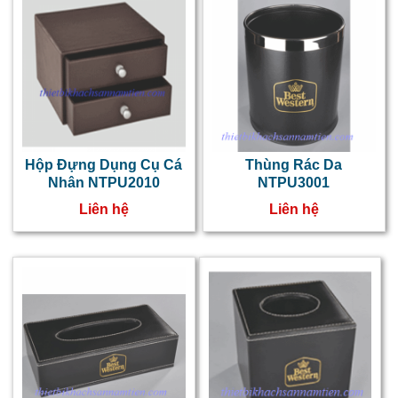
k
s
b
:
m
Hộp Đựng Dụng Cụ Cá
Thùng Rác Da
c
Nhân NTPU2010
NTPU3001
t
Liên hệ
Liên hệ
t
b
n
b
t
t