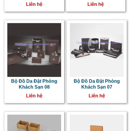
s
Liên hệ
Liên hệ
b
c
đ
s
x
n
s
Bộ Đồ Da Đặt Phòng
Bộ Đồ Da Đặt Phòng
p
Khách Sạn 08
Khách Sạn 07
h
Liên hệ
Liên hệ
v
k
g