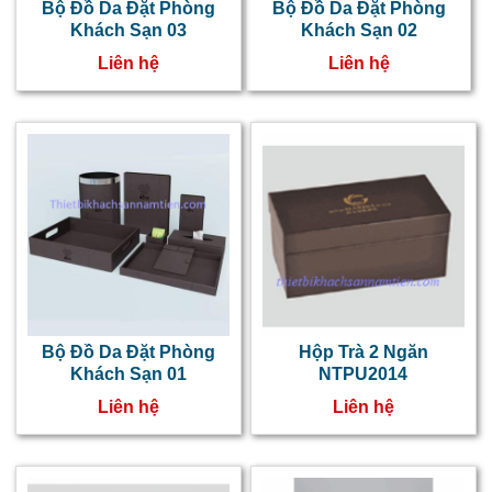
ấ
Bộ Đồ Da Đặt Phòng
Bộ Đồ Da Đặt Phòng
Khách Sạn 03
Khách Sạn 02
l
Liên hệ
Liên hệ
k
s
t
s
c
n
v
h
Bộ Đồ Da Đặt Phòng
Hộp Trà 2 Ngăn
đ
Khách Sạn 01
NTPU2014
Liên hệ
Liên hệ
đ
d