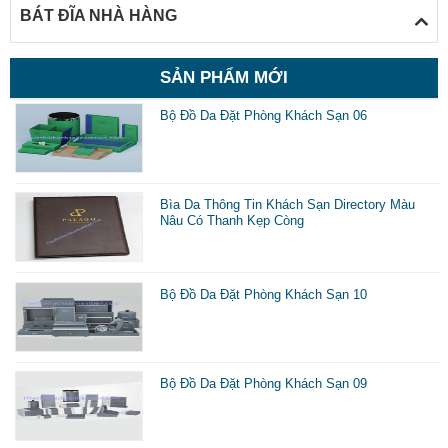
d
BÁT ĐĨA NHÀ HÀNG
C
SẢN PHẨM MỚI
c
n
Bộ Đồ Da Đặt Phòng Khách Sạn 06
s
c
Bìa Da Thông Tin Khách Sạn Directory Màu
Nâu Có Thanh Kẹp Còng
k
d
Bộ Đồ Da Đặt Phòng Khách Sạn 10
k
n
c
Bộ Đồ Da Đặt Phòng Khách Sạn 09
q
k