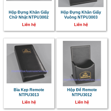
h
đ
Hộp Đựng Khăn Giấy
Hộp Đựng Khăn Giấy
Chữ Nhật NTPU3002
Vuông NTPU3003
k
Liên hệ
Liên hệ
g
t
r
d
h
đ
r
h
đ
Bìa Kẹp Remote
Hộp Để Remote
NTPU3013
NTPU3012
t
Liên hệ
Liên hệ
k