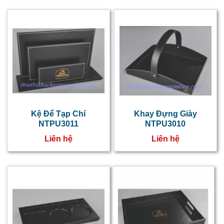
d
x
đ
đ
t
p
Kệ Để Tạp Chí
Khay Đựng Giày
NTPU3011
NTPU3010
Liên hệ
Liên hệ