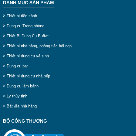
DANH MỤC SẢN PHẨM
b
đ
Thiết bị tiền sảnh
d
Dụng cụ Trong phòng
n
Thiết Bị Dụng Cụ Buffet
n
Thiết bị nhà hàng, phòng tiệc hội nghị
b
Thiết bị dụng cụ vệ sinh
d
Dụng cụ bar
h
Thiết bị dụng cụ nhà bếp
đ
Dụng cụ làm bánh
k
Ly thủy tinh
t
Bát đĩa nhà hàng
r
p
BỘ CÔNG THƯƠNG
..