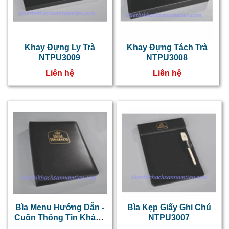
Khay Đựng Ly Trà
Khay Đựng Tách Trà
NTPU3009
NTPU3008
Liên hệ
Liên hệ
b
đ
d
k
s
c
c
Bìa Menu Hướng Dẫn -
Bìa Kẹp Giấy Ghi Chú
Cuốn Thông Tin Khách
NTPU3007
l
Sạn