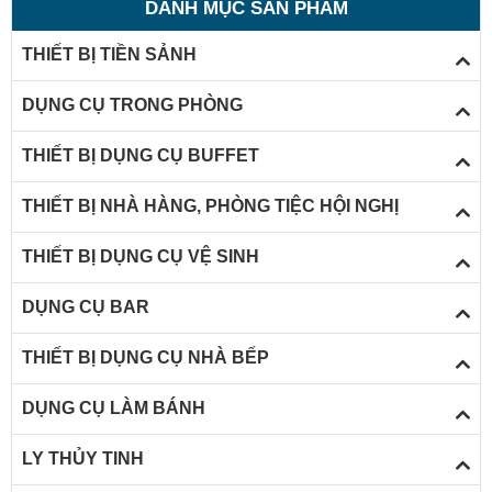
DANH MỤC SẢN PHẨM
k
s
THIẾT BỊ TIỀN SẢNH
t
DỤNG CỤ TRONG PHÒNG
đ
c
THIẾT BỊ DỤNG CỤ BUFFET
k
THIẾT BỊ NHÀ HÀNG, PHÒNG TIỆC HỘI NGHỊ
s
THIẾT BỊ DỤNG CỤ VỆ SINH
t
3
DỤNG CỤ BAR
5
THIẾT BỊ DỤNG CỤ NHÀ BẾP
s
ư
DỤNG CỤ LÀM BÁNH
c
LY THỦY TINH
s