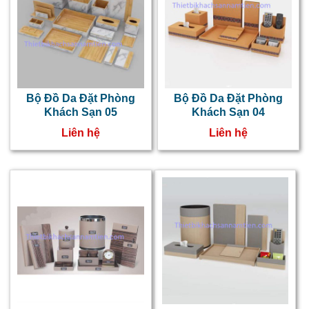
k
s
đ
t
b
Bộ Đồ Da Đặt Phòng
Bộ Đồ Da Đặt Phòng
Khách Sạn 05
Khách Sạn 04
đ
Liên hệ
Liên hệ
d
k
s
c
đ
t
k
i