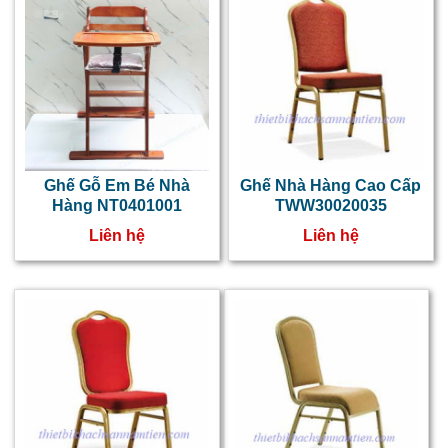
h
V
b
g
n
h
Ghế Gỗ Em Bé Nhà
Ghế Nhà Hàng Cao Cấp
d
Hàng NT0401001
TWW30020035
c
Liên hệ
Liên hệ
k
v
n
C
s
d