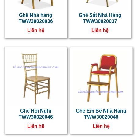
v
b
Ghế Nhà hàng
Ghế Sắt Nhà Hàng
TWW30020036
TWW30020037
q
Liên hệ
Liên hệ
r
s
g
đ
m
t
m
T
Ghế Hội Nghị
Ghế Em Bé Nhà Hàng
TWW30020046
TWW30020048
B
Liên hệ
Liên hệ
K