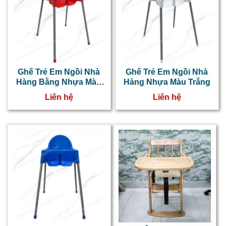
h
c
s
g
v
Ghế Trẻ Em Ngồi Nhà
Ghế Trẻ Em Ngồi Nhà
Hàng Bằng Nhựa Màu
Hàng Nhựa Màu Trắng
b
Đỏ
Liên hệ
Liên hệ
c
n
v
b
c
t
k