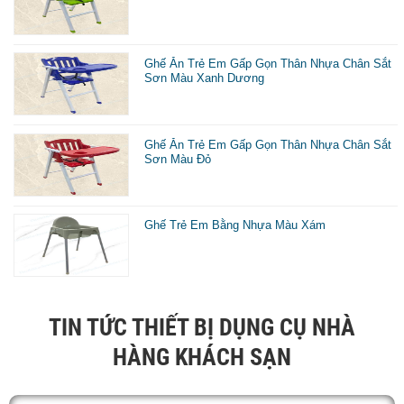
l
đ
Ghế Ăn Trẻ Em Gấp Gọn Thân Nhựa Chân Sắt
Sơn Màu Xanh Dương
c
đ
k
Ghế Ăn Trẻ Em Gấp Gọn Thân Nhựa Chân Sắt
Sơn Màu Đỏ
g
b
t
Ghế Trẻ Em Bằng Nhựa Màu Xám
r
r
h
TIN TỨC THIẾT BỊ DỤNG CỤ NHÀ
n
HÀNG KHÁCH SẠN
đ
p