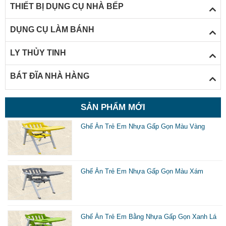
THIẾT BỊ DỤNG CỤ NHÀ BẾP
DỤNG CỤ LÀM BÁNH
t
LY THỦY TINH
n
BÁT ĐĨA NHÀ HÀNG
h
r
SẢN PHẨM MỚI
đ
k
Ghế Ăn Trẻ Em Nhựa Gấp Gọn Màu Vàng
x
h
Ghế Ăn Trẻ Em Nhựa Gấp Gọn Màu Xám
s
d
b
Ghế Ăn Trẻ Em Bằng Nhựa Gấp Gọn Xanh Lá
k