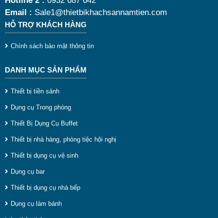
Email :
Sale1@thietbikhachsannamtien.com
HỖ TRỢ KHÁCH HÀNG
b
đ
Chính sách bảo mật thông tin
l
DANH MỤC SẢN PHẨM
b
g
Thiết bị tiền sảnh
P
Dụng cụ Trong phòng
p
Thiết Bị Dụng Cụ Buffet
Thiết bị nhà hàng, phòng tiệc hội nghị
c
Thiết bị dụng cụ vệ sinh
c
Dụng cụ bar
n
Thiết bị dụng cụ nhà bếp
k
Dụng cụ làm bánh
a