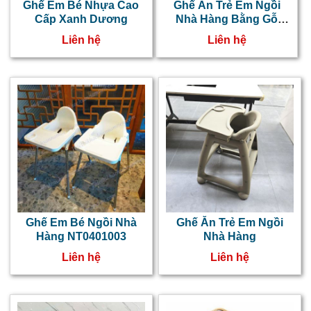
g
Ghế Em Bé Nhựa Cao
Ghế Ăn Trẻ Em Ngồi
Cấp Xanh Dương
Nhà Hàng Bằng Gỗ
c
NT0401004
Liên hệ
Liên hệ
n
n
c
s
k
n
l
Ghế Em Bé Ngồi Nhà
Ghế Ăn Trẻ Em Ngồi
c
Hàng NT0401003
Nhà Hàng
k
Liên hệ
Liên hệ
b
t