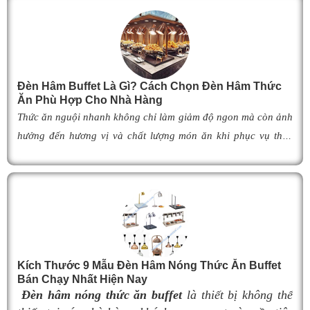
c
n
h
s
Đèn Hâm Buffet Là Gì? Cách Chọn Đèn Hâm Thức
Ăn Phù Hợp Cho Nhà Hàng
đ
Thức ăn nguội nhanh không chỉ làm giảm độ ngon mà còn ảnh
s
hưởng đến hương vị và chất lượng món ăn khi phục vụ thực
d
khách. Để khắc phục tình trạng này,
đèn hâm buffet
đã trở
thành giải pháp được nhiều nhà hàng, khách sạn và khu nghỉ
b
dưỡng lựa chọn nhờ khả năng giữ cho món ăn luôn ấm nóng,
t
thơm ngon như vừa mới chế biến. Vậy
đèn hâm buffet
có cấu
c
tạo như thế nào, hoạt động ra sao và làm thế nào để lựa chọn
được mẫu
đ
èn hâm nóng thức ăn
phù hợp, giúp tối ưu hiệu
k
Kích Thước 9 Mẫu Đèn Hâm Nóng Thức Ăn Buffet
quả giữ nhiệt cũng như nâng cao tính chuyên nghiệp cho
Bán Chạy Nhất Hiện Nay
x
không gian buffet? Hãy cùng tìm hiểu ngay trong bài viết dưới
Đèn hâm nóng thức ăn buffet
là thiết bị không thể
đây.
v