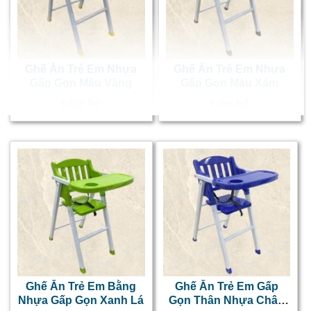
h
k
s
Ghế Ăn Trẻ Em Nhựa
Ghế Ăn Trẻ Em Nhựa
n
Gấp Gọn Màu Vàng
Gấp Gọn Màu Xám
n
Liên hệ
Liên hệ
r
đ
d
k
t
v
Ghế Ăn Trẻ Em Bằng
Ghế Ăn Trẻ Em Gấp
k
Nhựa Gấp Gọn Xanh Lá
Gọn Thân Nhựa Chân