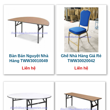
S
T
x
m
m
n
Bàn Bán Nguyệt Nhà
Ghế Nhà Hàng Giá Rẻ
c
Hàng TWW30010049
TWW30020042
t
Liên hệ
Liên hệ
k
b
v
s
đ