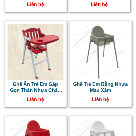
Sắt Sơn Màu Xanh
d
Liên hệ
Liên hệ
Dương
t
n
3
b
t
d
n
Ghế Ăn Trẻ Em Gấp
Ghế Trẻ Em Bằng Nhựa
v
Gọn Thân Nhựa Chân
Màu Xám
Sắt Sơn Màu Đỏ
l
Liên hệ
Liên hệ
b
t
n