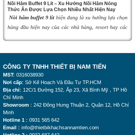
đúng sản phẩm giữ nhiệt tốt, bền đẹp và phù hợp nhu
Nồi Hâm Buffet 9 Lít – Xu Hướng Nồi Hâm Nóng
h
Thức Ăn Được Lựa Chọn Nhiều Nhất Hiện Nay
cầu sử dụng là vô cùng quan trọng. Dưới đây là
top 9
Nồi hâm buffet 9 lít
hiện đang là xu hướng lựa chọn
đ
nồi hâm buffet
đáng mua nhất hiện nay.
hàng đầu hiện nay của các nhà hàng, resort hay các
quán ăn kinh doanh buffet chuyên nghiệp không chỉ
b
nhờ khả năng giữ nóng thức ăn hiệu quả với dung
đ
tích vừa đủ cùng kiểu dáng sang trọng.
c
Tuy nhiên, giữa hàng loạt mẫu mã trên thị trường,
CÔNG TY TNHH THIẾT BỊ NAM TIẾN
x
MST:
0316038930
đâu là loại phù hợp nhất? Nên chọn nồi hâm buffet
v
Nơi cấp:
Sở Kế Hoạch Và Đầu Tư TP.HCM
dùng điện hay dùng cồn? Cùng tìm hiểu những tiêu
t
Địa chỉ:
12C/1 Đường 152, Ấp 23, Xã Bình Mỹ , TP Hồ
chí quan trọng giúp bạn chọn được mẫu
nồi hâm
t
Chí Minh
nóng thức ăn 9 lít
chất lượng, bền đẹp và tối ưu chi
Showroom
: 242 Đông Hưng Thuận 2, Quận 12, Hồ Chí
Minh
phí nhất hiện nay.
c
Hotline 1 :
0931 565 642
n
Email :
info@thietbikhachsannamtien.com
r
Hotline 2 :
0932 687 642