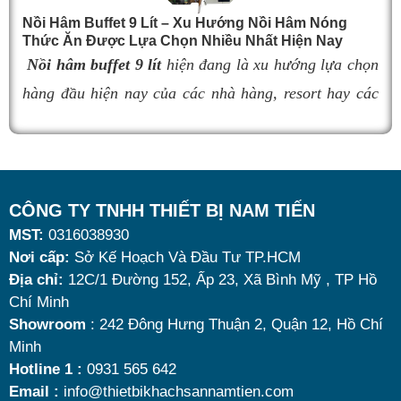
đúng sản phẩm giữ nhiệt tốt, bền đẹp và phù hợp nhu
Nồi Hâm Buffet 9 Lít – Xu Hướng Nồi Hâm Nóng
Thức Ăn Được Lựa Chọn Nhiều Nhất Hiện Nay
cầu sử dụng là vô cùng quan trọng. Dưới đây là
top 9
Nồi hâm buffet 9 lít
hiện đang là xu hướng lựa chọn
nồi hâm buffet
đáng mua nhất hiện nay.
hàng đầu hiện nay của các nhà hàng, resort hay các
quán ăn kinh doanh buffet chuyên nghiệp không chỉ
nhờ khả năng giữ nóng thức ăn hiệu quả với dung
tích vừa đủ cùng kiểu dáng sang trọng.
Tuy nhiên, giữa hàng loạt mẫu mã trên thị trường,
CÔNG TY TNHH THIẾT BỊ NAM TIẾN
MST:
0316038930
đâu là loại phù hợp nhất? Nên chọn nồi hâm buffet
Nơi cấp:
Sở Kế Hoạch Và Đầu Tư TP.HCM
dùng điện hay dùng cồn? Cùng tìm hiểu những tiêu
Địa chỉ:
12C/1 Đường 152, Ấp 23, Xã Bình Mỹ , TP Hồ
chí quan trọng giúp bạn chọn được mẫu
nồi hâm
Chí Minh
nóng thức ăn 9 lít
chất lượng, bền đẹp và tối ưu chi
Showroom
: 242 Đông Hưng Thuận 2, Quận 12, Hồ Chí
Minh
phí nhất hiện nay.
Hotline 1 :
0931 565 642
Email :
info@thietbikhachsannamtien.com