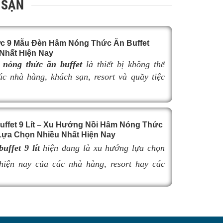
 SẠN
c 9 Mẫu Đèn Hâm Nóng Thức Ăn Buffet
Nhất Hiện Nay
nóng thức ăn buffet
là thiết bị không thể
các nhà hàng, khách sạn, resort và quầy tiệc
yên nghiệp. Không chỉ giúp duy trì nhiệt độ
n nóng hổi, thơm ngon trong suốt thời gian
đèn hâm buffet còn góp phần nâng cao tính
uffet 9 Lít – Xu Hướng Nồi Hâm Nóng Thức
à tạo nên sự sang trọng cho khu vực trưng
ựa Chọn Nhiều Nhất Hiện Nay
hẩm.
uffet 9 lít
hiện đang là xu hướng lựa chọn
 việc lựa chọn
đèn hâm buffet
có kích thước
hợp có thể làm giảm hiệu quả giữ nhiệt, ảnh
hiện nay của các nhà hàng, resort hay các
khả năng bố trí không gian và tính thẩm mỹ
nh doanh buffet chuyên nghiệp không chỉ nhờ
uffet. Trong bài viết này, hãy cùng tìm hiểu
iữ nóng thức ăn hiệu quả với dung tích vừa
 9 mẫu đèn hâm nóng thức ăn buffet bán chạy
ểu dáng sang trọng.
 nay để dễ dàng lựa chọn sản phẩm đáp ứng