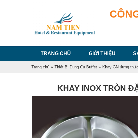
CÔNG
TRANG CHỦ
GIỚI THIỆU
S
Trang chủ
»
Thiết Bị Dụng Cụ Buffet
»
Khay GN đựng thức
KHAY INOX TRÒN ĐẶ