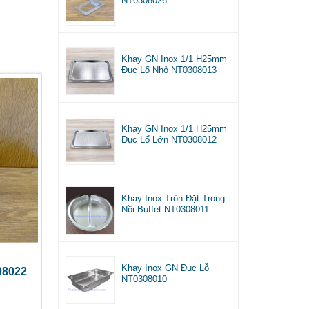
NT0308026
Khay GN Inox 1/1 H25mm
Đục Lổ Nhỏ NT0308013
Khay GN Inox 1/1 H25mm
Đục Lổ Lớn NT0308012
Khay Inox Tròn Đặt Trong
Nồi Buffet NT0308011
Khay Inox GN Đục Lỗ
08022
NT0308010