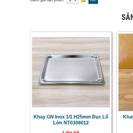
SẢ
Khay GN Inox 1/1 H25mm Đục Lổ
Kha
Lớn NT0308012
Liên hệ