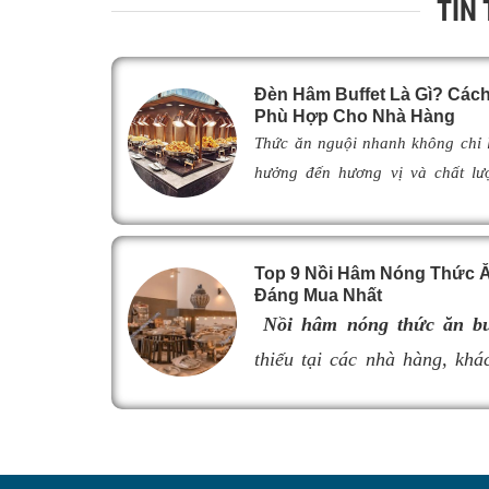
TIN
Đèn Hâm Buffet Là Gì? Cá
Phù Hợp Cho Nhà Hàng
Thức ăn nguội nhanh không chỉ
hưởng đến hương vị và chất lư
khách. Để khắc phục tình trạng n
giải pháp được nhiều nhà hàng,
lựa chọn nhờ khả năng giữ ch
Top 9 Nồi Hâm Nóng Thức Ăn
ngon như vừa mới chế biến. Vậy
Đáng Mua Nhất
thế nào, hoạt động ra sao và là
Nồi hâm nóng thức ăn bu
đ
èn hâm nóng thức ăn
phù hợp, 
thiếu tại các nhà hàng, khác
cũng như nâng cao tính chuyên 
món ăn luôn giữ được độ n
Hãy cùng tìm hiểu ngay trong bài 
thực khách. Tuy nhiên, nếu 
lượng, khả năng giữ nhiệt k