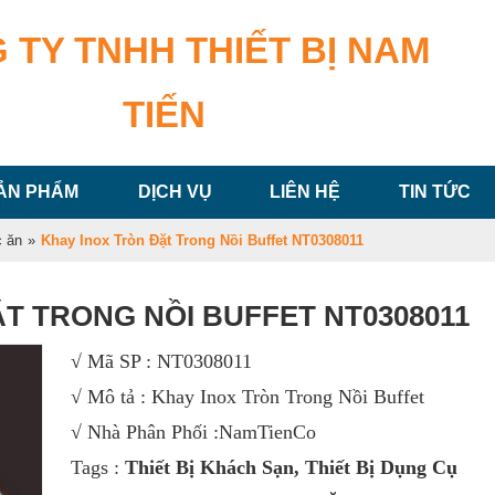
 TY TNHH THIẾT BỊ NAM
TIẾN
ẢN PHẨM
DỊCH VỤ
LIÊN HỆ
TIN TỨC
 ăn
»
Khay Inox Tròn Đặt Trong Nồi Buffet NT0308011
T TRONG NỒI BUFFET NT0308011
√ Mã SP : NT0308011
√ Mô tả : Khay Inox Tròn Trong Nồi Buffet
√ Nhà Phân Phối :NamTienCo
Tags :
Thiết Bị Khách Sạn
,
Thiết Bị Dụng Cụ