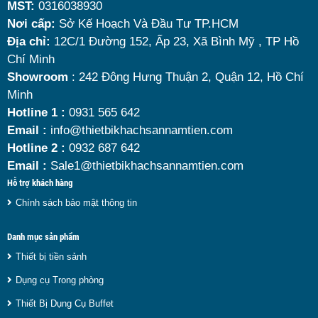
MST:
0316038930
đâu là loại phù hợp nhất? Nên chọn nồi hâm buffet
Nơi cấp:
Sở Kế Hoạch Và Đầu Tư TP.HCM
dùng điện hay dùng cồn? Cùng tìm hiểu những tiêu
Địa chỉ:
12C/1 Đường 152, Ấp 23, Xã Bình Mỹ , TP Hồ
chí quan trọng giúp bạn chọn được mẫu
nồi hâm
Chí Minh
nóng thức ăn 9 lít
chất lượng, bền đẹp và tối ưu chi
Showroom
: 242 Đông Hưng Thuận 2, Quận 12, Hồ Chí
Minh
phí nhất hiện nay.
Hotline 1 :
0931 565 642
Email :
info@thietbikhachsannamtien.com
Hotline 2 :
0932 687 642
Email :
Sale1@thietbikhachsannamtien.com
Hỗ trợ khách hàng
Chính sách bảo mật thông tin
Danh mục sản phẩm
Thiết bị tiền sảnh
Dụng cụ Trong phòng
Thiết Bị Dụng Cụ Buffet