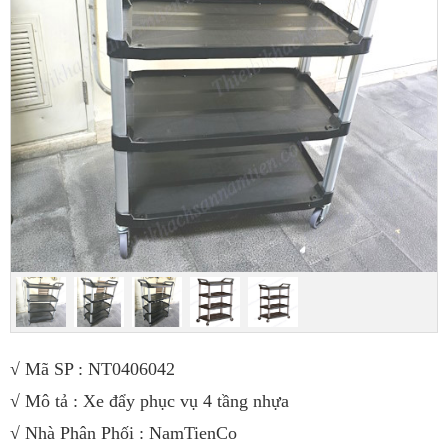
√
Mã SP : NT0406042
√
Mô tả : Xe đẩy phục vụ 4 tầng nhựa
√ Nhà Phân Phối : NamTienCo