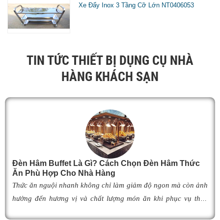
Xe Đẩy Inox 3 Tầng Cỡ Lớn NT0406053
TIN TỨC THIẾT BỊ DỤNG CỤ NHÀ
HÀNG KHÁCH SẠN
Đèn Hâm Buffet Là Gì? Cách Chọn Đèn Hâm Thức
Ăn Phù Hợp Cho Nhà Hàng
Thức ăn nguội nhanh không chỉ làm giảm độ ngon mà còn ảnh
hưởng đến hương vị và chất lượng món ăn khi phục vụ thực
khách. Để khắc phục tình trạng này,
đèn hâm buffet
đã trở