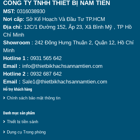
Tuy nhiên, giữa hàng loạt mẫu mã trên thị trường,
CÔNG TY TNHH THIẾT BỊ NAM TIẾN
MST:
0316038930
đâu là loại phù hợp nhất? Nên chọn nồi hâm buffet
Nơi cấp:
Sở Kế Hoạch Và Đầu Tư TP.HCM
dùng điện hay dùng cồn? Cùng tìm hiểu những tiêu
Địa chỉ:
12C/1 Đường 152, Ấp 23, Xã Bình Mỹ , TP Hồ
chí quan trọng giúp bạn chọn được mẫu
nồi hâm
Chí Minh
nóng thức ăn 9 lít
chất lượng, bền đẹp và tối ưu chi
Showroom
: 242 Đông Hưng Thuận 2, Quận 12, Hồ Chí
Minh
phí nhất hiện nay.
Hotline 1 :
0931 565 642
Email :
info@thietbikhachsannamtien.com
Hotline 2 :
0932 687 642
Email :
Sale1@thietbikhachsannamtien.com
Hỗ trợ khách hàng
Chính sách bảo mật thông tin
Danh mục sản phẩm
Thiết bị tiền sảnh
Dụng cụ Trong phòng