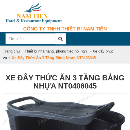
CÔNG TY TNHH THIẾT BỊ NAM TIẾN
Trang chủ
»
Thiết bị nhà hàng, phòng tiệc hội nghị
»
Xe đẩy phục
vụ
»
Xe Đẩy Thức Ăn 3 Tầng Bằng Nhựa NT0406045
XE ĐẨY THỨC ĂN 3 TẦNG BẰNG
NHỰA NT0406045