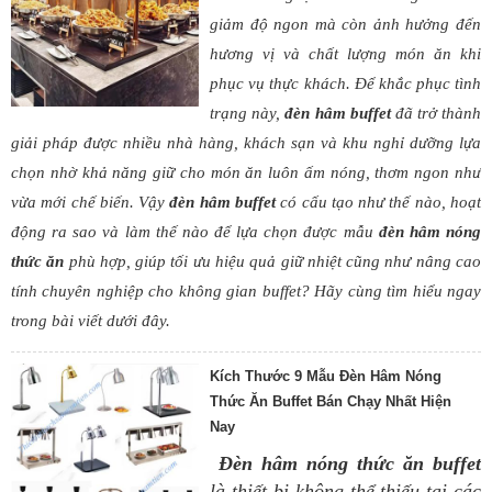
giảm độ ngon mà còn ảnh hưởng đến
hương vị và chất lượng món ăn khi
phục vụ thực khách. Để khắc phục tình
trạng này,
đèn hâm buffet
đã trở thành
giải pháp được nhiều nhà hàng, khách sạn và khu nghỉ dưỡng lựa
chọn nhờ khả năng giữ cho món ăn luôn ấm nóng, thơm ngon như
vừa mới chế biến. Vậy
đèn hâm buffet
có cấu tạo như thế nào, hoạt
động ra sao và làm thế nào để lựa chọn được mẫu
đ
èn hâm nóng
thức ăn
phù hợp, giúp tối ưu hiệu quả giữ nhiệt cũng như nâng cao
tính chuyên nghiệp cho không gian buffet? Hãy cùng tìm hiểu ngay
trong bài viết dưới đây.
Kích Thước 9 Mẫu Đèn Hâm Nóng
Thức Ăn Buffet Bán Chạy Nhất Hiện
Nay
Đèn hâm nóng thức ăn buffet
là thiết bị không thể thiếu tại các