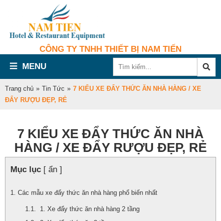
CÔNG TY TNHH THIẾT BỊ NAM TIẾN
MENU
Trang chủ
»
Tin Tức
»
7 KIỂU XE ĐẨY THỨC ĂN NHÀ HÀNG / XE
ĐẨY RƯỢU ĐẸP, RẺ
7 KIỂU XE ĐẨY THỨC ĂN NHÀ
HÀNG / XE ĐẨY RƯỢU ĐẸP, RẺ
Mục lục
[ ẩn ]
Các mẫu xe đẩy thức ăn nhà hàng phổ biến nhất
1. Xe đẩy thức ăn nhà hàng 2 tầng