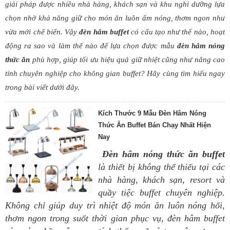
giải pháp được nhiều nhà hàng, khách sạn và khu nghỉ dưỡng lựa
chọn nhờ khả năng giữ cho món ăn luôn ấm nóng, thơm ngon như
vừa mới chế biến. Vậy
đèn hâm buffet
có cấu tạo như thế nào, hoạt
động ra sao và làm thế nào để lựa chọn được mẫu
đ
èn hâm nóng
thức ăn
phù hợp, giúp tối ưu hiệu quả giữ nhiệt cũng như nâng cao
tính chuyên nghiệp cho không gian buffet? Hãy cùng tìm hiểu ngay
trong bài viết dưới đây.
Kích Thước 9 Mẫu Đèn Hâm Nóng
Thức Ăn Buffet Bán Chạy Nhất Hiện
Nay
Đèn hâm nóng thức ăn buffet
là thiết bị không thể thiếu tại các
nhà hàng, khách sạn, resort và
quầy tiệc buffet chuyên nghiệp.
Không chỉ giúp duy trì nhiệt độ món ăn luôn nóng hổi,
thơm ngon trong suốt thời gian phục vụ, đèn hâm buffet