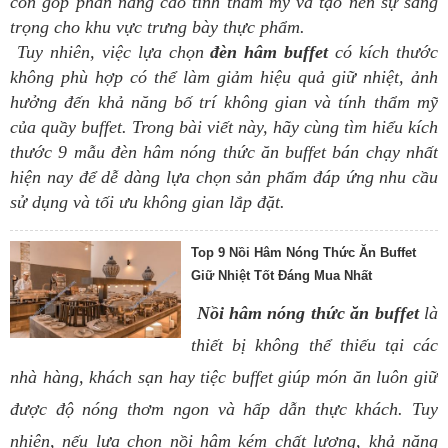
còn góp phần nâng cao tính thẩm mỹ và tạo nên sự sang
trọng cho khu vực trưng bày thực phẩm.
Tuy nhiên, việc lựa chọn
đèn hâm buffet
có kích thước
không phù hợp có thể làm giảm hiệu quả giữ nhiệt, ảnh
hưởng đến khả năng bố trí không gian và tính thẩm mỹ
của quầy buffet. Trong bài viết này, hãy cùng tìm hiểu kích
thước 9 mẫu đèn hâm nóng thức ăn buffet bán chạy nhất
hiện nay để dễ dàng lựa chọn sản phẩm đáp ứng nhu cầu
sử dụng và tối ưu không gian lắp đặt.
Top 9 Nồi Hâm Nóng Thức Ăn Buffet
Giữ Nhiệt Tốt Đáng Mua Nhất
Nồi hâm nóng thức ăn buffet
là
thiết bị không thể thiếu tại các
nhà hàng, khách sạn hay tiệc buffet giúp món ăn luôn giữ
được độ nóng thơm ngon và hấp dẫn thực khách. Tuy
nhiên, nếu lựa chọn nồi hâm kém chất lượng, khả năng