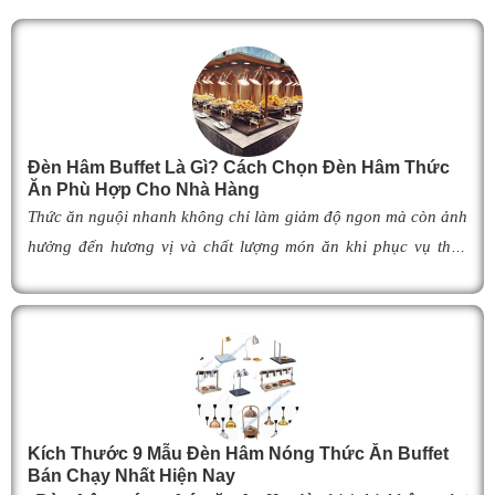
Đèn Hâm Buffet Là Gì? Cách Chọn Đèn Hâm Thức
Ăn Phù Hợp Cho Nhà Hàng
Thức ăn nguội nhanh không chỉ làm giảm độ ngon mà còn ảnh
hưởng đến hương vị và chất lượng món ăn khi phục vụ thực
khách. Để khắc phục tình trạng này,
đèn hâm buffet
đã trở
thành giải pháp được nhiều nhà hàng, khách sạn và khu nghỉ
dưỡng lựa chọn nhờ khả năng giữ cho món ăn luôn ấm nóng,
thơm ngon như vừa mới chế biến. Vậy
đèn hâm buffet
có cấu
tạo như thế nào, hoạt động ra sao và làm thế nào để lựa chọn
được mẫu
đ
èn hâm nóng thức ăn
phù hợp, giúp tối ưu hiệu
Kích Thước 9 Mẫu Đèn Hâm Nóng Thức Ăn Buffet
quả giữ nhiệt cũng như nâng cao tính chuyên nghiệp cho
Bán Chạy Nhất Hiện Nay
không gian buffet? Hãy cùng tìm hiểu ngay trong bài viết dưới